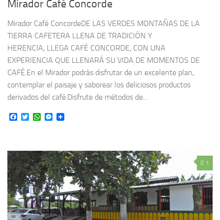
Mirador Café Concorde
Mirador Café ConcordeDE LAS VERDES MONTAÑAS DE LA
TIERRA CAFETERA LLENA DE TRADICIÓN Y
HERENCIA, LLEGA CAFÉ CONCORDE, CON UNA
EXPERIENCIA QUE LLENARÁ SU VIDA DE MOMENTOS DE
CAFÉ.En el Mirador podrás disfrutar de un excelente plan,
contemplar el paisaje y saborear los deliciosos productos
derivados del café.Disfrute de métodos de...
Facebook
Twitter
WhatsApp
Messenger
1