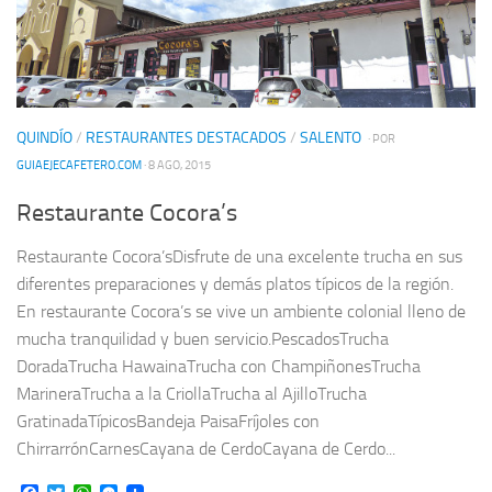
QUINDÍO
/
RESTAURANTES DESTACADOS
/
SALENTO
· POR
GUIAEJECAFETERO.COM
· 8 AGO, 2015
Restaurante Cocora’s
Restaurante Cocora’sDisfrute de una excelente trucha en sus
diferentes preparaciones y demás platos típicos de la región.
En restaurante Cocora’s se vive un ambiente colonial lleno de
mucha tranquilidad y buen servicio.PescadosTrucha
DoradaTrucha HawainaTrucha con ChampiñonesTrucha
MarineraTrucha a la CriollaTrucha al AjilloTrucha
GratinadaTípicosBandeja PaisaFríjoles con
ChirrarrónCarnesCayana de CerdoCayana de Cerdo...