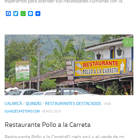
esperamos para atender sus necesidades culinarias con la...
Facebook
Twitter
WhatsApp
Messenger
1
CALARCÁ
/
QUINDÍO
/
RESTAURANTES DESTACADOS
· POR
GUIAEJECAFETERO.COM
· 18 AGO, 2015
Restaurante Pollo a la Carreta
Restaurante Pollo a la CarretaEl cielo azul y el verde de mi