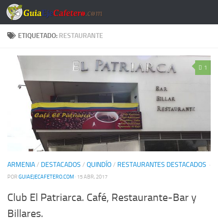
Saltar al contenido
ETIQUETADO:
RESTAURANTE
1
ARMENIA
/
DESTACADOS
/
QUINDÍO
/
RESTAURANTES DESTACADOS
·
POR
GUIAEJECAFETERO.COM
· 15 ABR, 2017
Club El Patriarca. Café, Restaurante-Bar y
Billares.