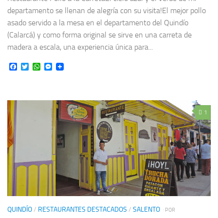
departamento se llenan de alegría con su visita!El mejor pollo
asado servido a la mesa en el departamento del Quindío
(Calarcá) y como forma original se sirve en una carreta de
madera a escala, una experiencia única para...
Facebook
Twitter
WhatsApp
Messenger
1
QUINDÍO
/
RESTAURANTES DESTACADOS
/
SALENTO
· POR