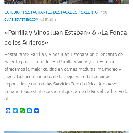
QUINDÍO
/
RESTAURANTES DESTACADOS
/
SALENTO
· POR
GUIAEJECAFETERO.COM
· 4 SEP, 2015
«Parrilla y Vinos Juan Esteban» & «La Fonda
de los Arrieros»
Restaurante Parrilla y Vinos Juan EstebanCon el encanto de
Salento para el mundo…En Parrilla y Vinos Juan Esteban
ofrecemos la mejor calidad en carnes maduras, marmoreo y
jugosidad, acompañados de la mejor variedad de vinos
importados y nacionales.ServiciosComida típica, Almuerzo,
Cena y BebidasEntradas y AntojosCarne de Res al CarbónPollo
al...
Facebook
Twitter
WhatsApp
Messenger