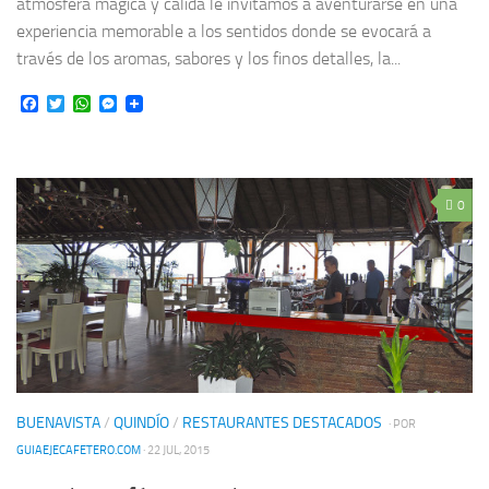
atmósfera mágica y cálida le invitamos a aventurarse en una
experiencia memorable a los sentidos donde se evocará a
través de los aromas, sabores y los finos detalles, la...
Facebook
Twitter
WhatsApp
Messenger
0
BUENAVISTA
/
QUINDÍO
/
RESTAURANTES DESTACADOS
· POR
GUIAEJECAFETERO.COM
· 22 JUL, 2015