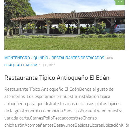
0
MONTENEGRO
/
QUINDÍO
/
RESTAURANTES DESTACADOS
· POR
GUIAEJECAFETERO.COM
· 13 JUL, 2015
Restaurante Típico Antioqueño El Edén
Restaurante Típico Antioqueño El EdénDenos el gusto de
atenderlos. Los esperamos en nuestra instalación típica
antioqueña para que disfrute los más deliciosos platos típicos
de la grastronomía colombiana.ServiciosEncuentre en nuestra
variada carta:CarnesPolloPescadopostresChorizo,
chicharrónAcompañantesDesayunosBebidasLicoresUbicaciónKiló