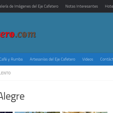
alería de Imágenes del Eje Cafetero
Notas Interesantes
Hote
 Café y Rumba
Artesanías del Eje Cafetero
Videos
Contác
LENTO
Alegre