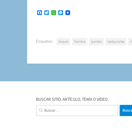
Facebook
Twitter
WhatsApp
Messenger
Etiquetas:
boquia
fiambre
quindio
restaurante
r
BUSCAR SITIO, ARTÍCULO, TEMA O VIDEO
Buscar: