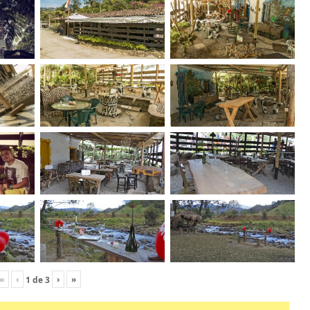
«
‹
›
»
1
de
3