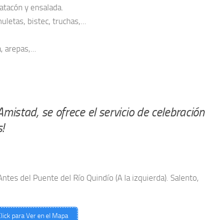
atacón y ensalada.
letas, bistec, truchas,...
arepas,...
istad, se ofrece el servicio de celebración
!
ntes del Puente del Río Quindío (A la izquierda). Salento,
lick para Ver en el Mapa