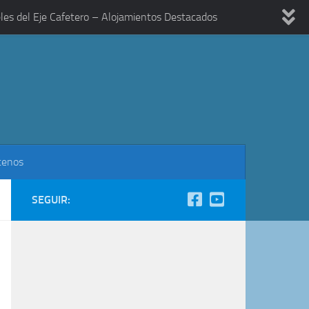
les del Eje Cafetero – Alojamientos Destacados
tenos
SEGUIR: