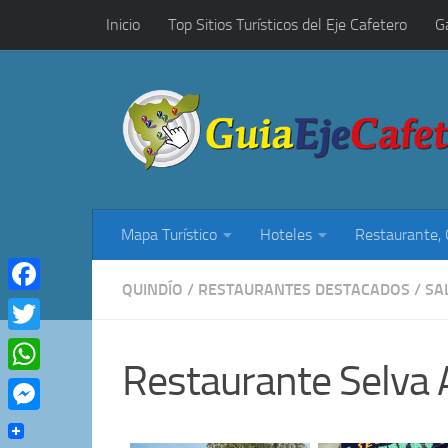
Inicio
Top Sitios Turísticos del Eje Cafetero
G
Saltar al contenido
Restaurantes, Cafés y Rumba
Mapa Turístico
Hoteles
Restaurante,
QUINDÍO
/
RESTAURANTES DESTACADOS
/
SA
Facebook
Twitter
Restaurante Selva 
WhatsApp
Messenger