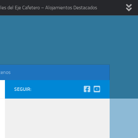
les del Eje Cafetero – Alojamientos Destacados
tenos
SEGUIR: