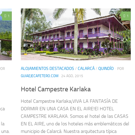
1
1
ALOJAMIENTOS DESTACADOS
/
CALARCÁ
/
QUINDÍO
POR
· POR
GUIAEJECAFETERO.COM
· 24 AGO, 2015
Hotel Campestre Karlaka
Hotel Campestre Karlaka¡VIVA LA FANTASÍA DE
nca
DORMIR EN UNA CASA EN EL AIRE!El HOTEL
CAMPESTRE KARLAKA. Somos el hotel de las CASAS
 la
EN EL AIRE, uno de los hoteles más emblemáticos del
 una.
municipio de Calarcá. Nuestra arquitectura típica