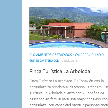
ALOJAMIENTOS DESTACADOS
/
CALARCÁ
/
QUINDÍO
· 
GUIAEJECAFETERO.COM
· 9 OCT, 2018
Finca Turística La Arboleda
Finca Turística La Arboleda. Tu Conexión con la
naturaleza te brindara el descanso verdadero! Fi
Turística La Arboleda cuenta con 2 Cabañas de
descanso en familia para una mejor conexión con
naturaleza; con capacidad hasta 7 personas cada