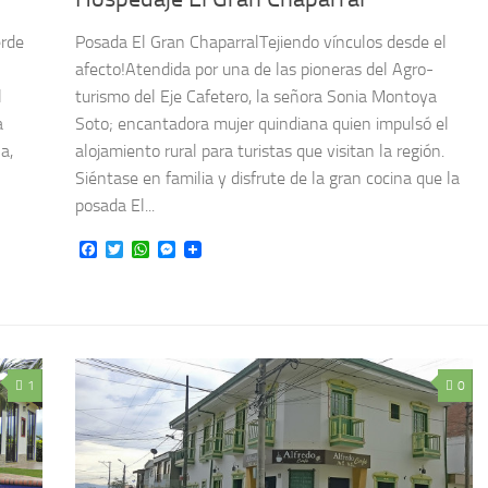
erde
Posada El Gran ChaparralTejiendo vínculos desde el
afecto!Atendida por una de las pioneras del Agro-
l
turismo del Eje Cafetero, la señora Sonia Montoya
a
Soto; encantadora mujer quindiana quien impulsó el
a,
alojamiento rural para turistas que visitan la región.
Siéntase en familia y disfrute de la gran cocina que la
posada El...
Facebook
Twitter
WhatsApp
Messenger
1
0