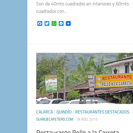
Son de 40mts cuadrados en interiores y 60mts
cuadrados con...
Facebook
Twitter
WhatsApp
Messenger
CALARCÁ
/
QUINDÍO
/
RESTAURANTES DESTACADOS
·
GUIAEJECAFETERO.COM
· 18 AGO, 2015
Restaurante Pollo a la Carreta