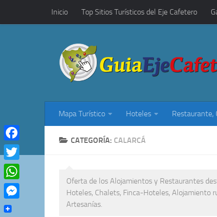
Inicio
Top Sitios Turísticos del Eje Cafetero
G
Saltar al contenido
Restaurantes, Cafés y Rumba
Mapa Turístico
Hoteles
Restaurante,
CATEGORÍA:
CALARCÁ
Facebook
Twitter
Oferta de los Alojamientos y Restaurantes dest
WhatsApp
Hoteles, Chalets, Finca-Hoteles, Alojamiento r
Artesanías.
Messenger