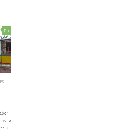
1
 POR
abor
invita
e su