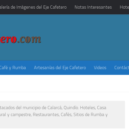
alería de Imágenes del Eje Cafetero
Notas Interesantes
Hote
 Café y Rumba
Artesanías del Eje Cafetero
Videos
Contác
acados del municipio de Calarcá, Quindío. Hoteles, Casa
ural y campestre, Restaurantes, Cafés, Sitios de Rumba y