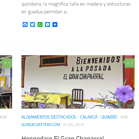
quindiana, la magnífica talla en madera y estructuras
en guadua permiten a...
Facebook
Twitter
WhatsApp
Messenger
1
1
ALOJAMIENTOS DESTACADOS
/
CALARCÁ
/
QUINDÍO
 POR
· POR
GUIAEJECAFETERO.COM
· 31 JUL, 2015
Hospedaje El Gran Chaparral