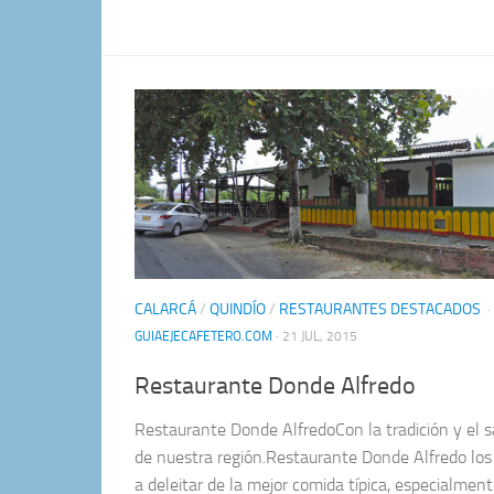
CALARCÁ
/
QUINDÍO
/
RESTAURANTES DESTACADOS
·
GUIAEJECAFETERO.COM
· 21 JUL, 2015
Restaurante Donde Alfredo
Restaurante Donde AlfredoCon la tradición y el s
de nuestra región.Restaurante Donde Alfredo los 
a deleitar de la mejor comida típica, especialment