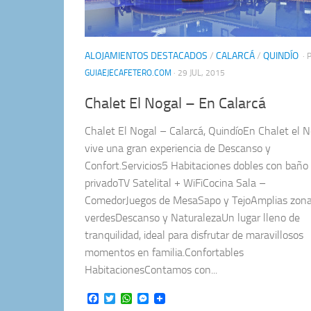
ALOJAMIENTOS DESTACADOS
/
CALARCÁ
/
QUINDÍO
· 
GUIAEJECAFETERO.COM
· 29 JUL, 2015
Chalet El Nogal – En Calarcá
Chalet El Nogal – Calarcá, QuindíoEn Chalet el N
vive una gran experiencia de Descanso y
Confort.Servicios5 Habitaciones dobles con baño
privadoTV Satelital + WiFiCocina Sala –
ComedorJuegos de MesaSapo y TejoAmplias zon
verdesDescanso y NaturalezaUn lugar lleno de
tranquilidad, ideal para disfrutar de maravillosos
momentos en familia.Confortables
HabitacionesContamos con...
Facebook
Twitter
WhatsApp
Messenger