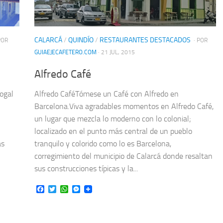
CALARCÁ
/
QUINDÍO
/
RESTAURANTES DESTACADOS
POR
· POR
GUIAEJECAFETERO.COM
· 21 JUL, 2015
Alfredo Café
ogal
Alfredo CaféTómese un Café con Alfredo en
Barcelona.Viva agradables momentos en Alfredo Café,
un lugar que mezcla lo moderno con lo colonial;
localizado en el punto más central de un pueblo
as
tranquilo y colorido como lo es Barcelona,
corregimiento del municipio de Calarcá donde resaltan
sus construcciones típicas y la...
Facebook
Twitter
WhatsApp
Messenger