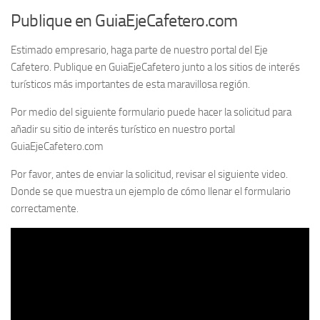
Publique en GuiaEjeCafetero.com
Estimado empresario, haga parte de nuestro portal del Eje
Cafetero. Publique en GuiaEjeCafetero junto a los sitios de interés
turísticos más importantes de esta maravillosa región.
Por medio del siguiente formulario puede hacer la solicitud para
añadir su sitio de interés turístico en nuestro portal
GuiaEjeCafetero.com
Por favor, antes de enviar la solicitud, revisar el siguiente video.
Donde se que muestra un ejemplo de cómo llenar el formulario
correctamente.