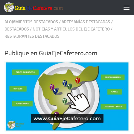
Saltar al contenido
ALOJAMIENTOS DESTACADOS
/
ARTESANÍAS DESTACADAS
/
DESTACADOS
/
NOTICIAS Y ARTÍCULOS DEL EJE CAFETERO
/
RESTAURANTES DESTACADOS
Publique en GuiaEjeCafetero.com