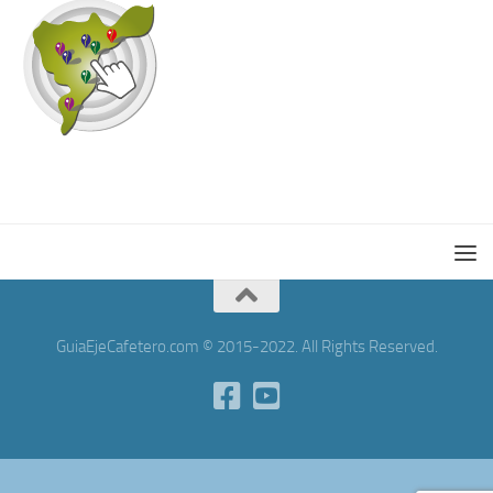
GuiaEjeCafetero.com © 2015-2022. All Rights Reserved.