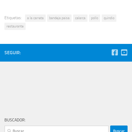
Etiquetas:
a la carreta
bandeja paisa
calarca
pollo
quindio
restaurante
SEGUIR:
BUSCADOR:
Buscar: