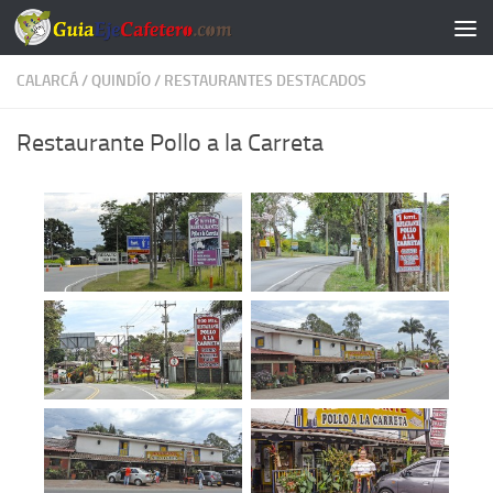
Saltar al contenido
CALARCÁ
/
QUINDÍO
/
RESTAURANTES DESTACADOS
Restaurante Pollo a la Carreta