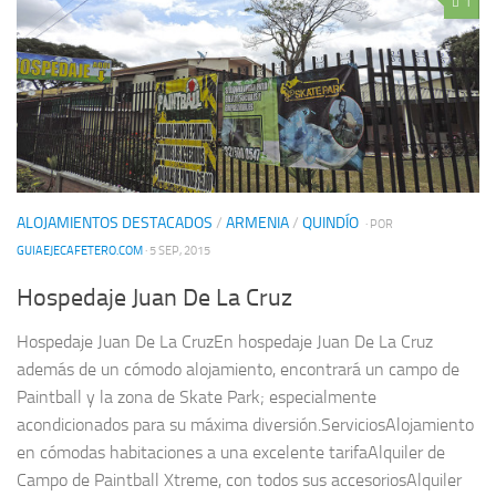
1
ALOJAMIENTOS DESTACADOS
/
ARMENIA
/
QUINDÍO
· POR
GUIAEJECAFETERO.COM
· 5 SEP, 2015
Hospedaje Juan De La Cruz
Hospedaje Juan De La CruzEn hospedaje Juan De La Cruz
además de un cómodo alojamiento, encontrará un campo de
Paintball y la zona de Skate Park; especialmente
acondicionados para su máxima diversión.ServiciosAlojamiento
en cómodas habitaciones a una excelente tarifaAlquiler de
Campo de Paintball Xtreme, con todos sus accesoriosAlquiler