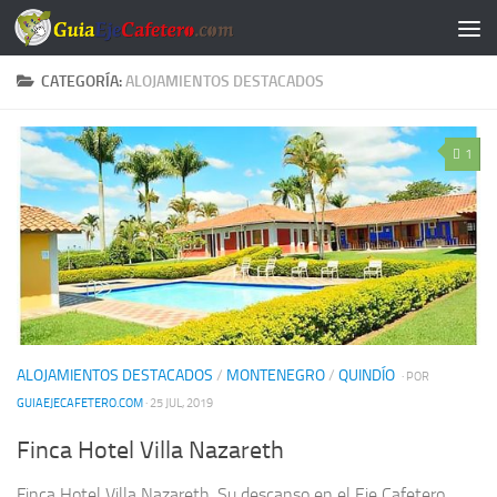
Saltar al contenido
CATEGORÍA:
ALOJAMIENTOS DESTACADOS
1
ALOJAMIENTOS DESTACADOS
/
MONTENEGRO
/
QUINDÍO
· POR
GUIAEJECAFETERO.COM
· 25 JUL, 2019
Finca Hotel Villa Nazareth
Finca Hotel Villa Nazareth. Su descanso en el Eje Cafetero.