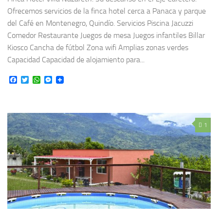
Ofrecemos servicios de la finca hotel cerca a Panaca y parque
del Café en Montenegro, Quindío. Servicios Piscina Jacuzzi
Comedor Restaurante Juegos de mesa Juegos infantiles Billar
Kiosco Cancha de fútbol Zona wifi Amplias zonas verdes
Capacidad Capacidad de alojamiento para...
Facebook
Twitter
WhatsApp
Messenger
1