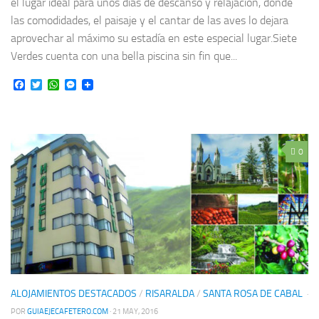
el lugar ideal para unos días de descanso y relajación, donde
las comodidades, el paisaje y el cantar de las aves lo dejara
aprovechar al máximo su estadía en este especial lugar.Siete
Verdes cuenta con una bella piscina sin fin que...
Facebook
Twitter
WhatsApp
Messenger
0
ALOJAMIENTOS DESTACADOS
/
RISARALDA
/
SANTA ROSA DE CABAL
·
POR
GUIAEJECAFETERO.COM
· 21 MAY, 2016