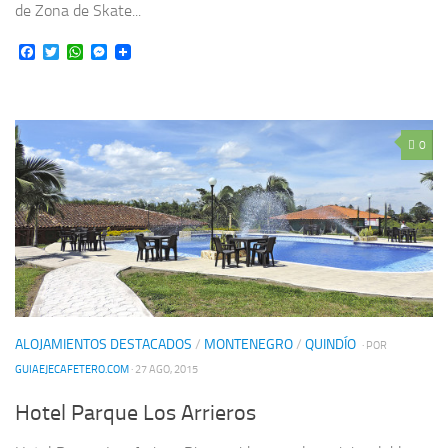
de Zona de Skate...
Facebook
Twitter
WhatsApp
Messenger
0
ALOJAMIENTOS DESTACADOS
/
MONTENEGRO
/
QUINDÍO
· POR
GUIAEJECAFETERO.COM
· 27 AGO, 2015
Hotel Parque Los Arrieros