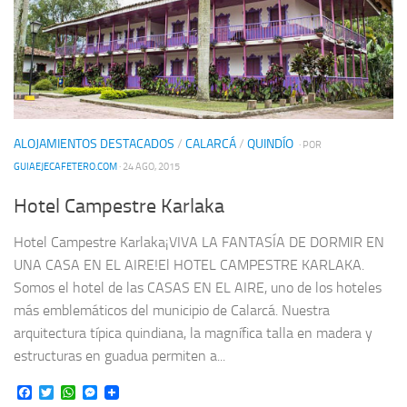
ALOJAMIENTOS DESTACADOS
/
CALARCÁ
/
QUINDÍO
· POR
GUIAEJECAFETERO.COM
· 24 AGO, 2015
Hotel Campestre Karlaka
Hotel Campestre Karlaka¡VIVA LA FANTASÍA DE DORMIR EN
UNA CASA EN EL AIRE!El HOTEL CAMPESTRE KARLAKA.
Somos el hotel de las CASAS EN EL AIRE, uno de los hoteles
más emblemáticos del municipio de Calarcá. Nuestra
arquitectura típica quindiana, la magnífica talla en madera y
estructuras en guadua permiten a...
Facebook
Twitter
WhatsApp
Messenger