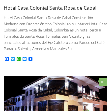
Hotel Casa Colonial Santa Rosa de Cabal
Hotel Casa Colonial Santa Rosa de Cabal.Construcción
Moderna con Decoración tipo Colonial en su Interior.Hotel Casa
Colonial Santa Rosa de Cabal, Colombia es un hotel cerca a
Termales de Santa Rosa, Termales San Vicente y las
principales atracciones del Eje Cafetero como Parque del Café,
Panaca, Salento, Armenia y Manizales.Su...
Facebook
Twitter
WhatsApp
Messenger
0