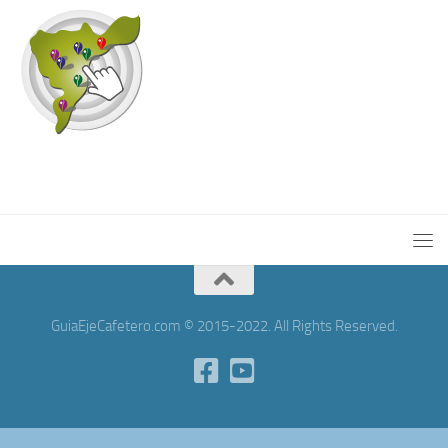
GuiaEjeCafetero.com © 2015-2022. All Rights Reserved.