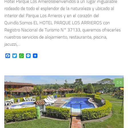
Hotel Parque Los ArrierosBienvenidos a un lugar inigualable
rodeado de todo el esplendor de la naturaleza y ubicado al
interior del Parque Los Arrieros y en el corazón del
Quindío.Somos EL HOTEL PARQUE LOS ARRIEROS con
Registro Nacional de Turismo N° 37133, queremos ofrecerles
nuestros servicios de alojamiento, restaurante, piscina,
jacuzzi,...
Facebook
Twitter
WhatsApp
Messenger
0