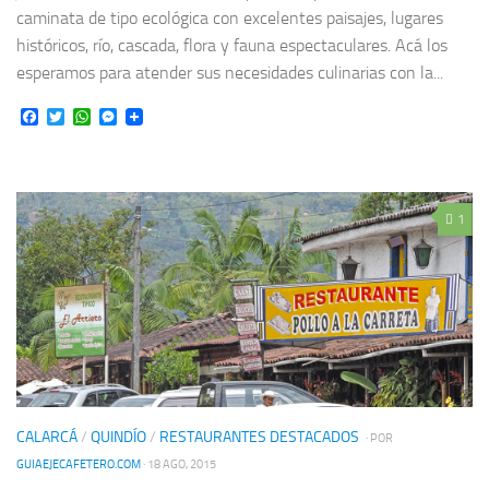
caminata de tipo ecológica con excelentes paisajes, lugares
históricos, río, cascada, flora y fauna espectaculares. Acá los
esperamos para atender sus necesidades culinarias con la...
Facebook
Twitter
WhatsApp
Messenger
1
CALARCÁ
/
QUINDÍO
/
RESTAURANTES DESTACADOS
· POR
GUIAEJECAFETERO.COM
· 18 AGO, 2015