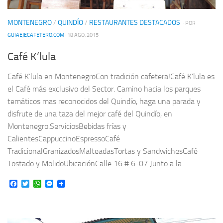
MONTENEGRO
/
QUINDÍO
/
RESTAURANTES DESTACADOS
· POR
GUIAEJECAFETERO.COM
· 18 AGO, 2015
Café K’lula
Café K’lula en MontenegroCon tradición cafetera!Café K’lula es
el Café más exclusivo del Sector. Camino hacia los parques
temáticos mas reconocidos del Quindío, haga una parada y
disfrute de una taza del mejor café del Quindío, en
Montenegro.ServiciosBebidas frías y
CalientesCappuccinoEspressoCafé
TradicionalGranizadosMalteadasTortas y SandwichesCafé
Tostado y MolidoUbicaciónCalle 16 # 6-07 Junto a la...
Facebook
Twitter
WhatsApp
Messenger