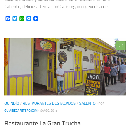
Caliente, deliciosa tentación!Café orgánico, excelso de...
Facebook
Twitter
WhatsApp
Messenger
1
QUINDÍO
/
RESTAURANTES DESTACADOS
/
SALENTO
· POR
GUIAEJECAFETERO.COM
· 10 AGO, 2015
Restaurante La Gran Trucha