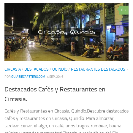
2
CIRCASIA
/
DESTACADOS
/
QUINDÍO
/
RESTAURANTES DESTACADOS
·
POR
GUIAEJECAFETERO.COM
· 4 SEP, 2016
Destacados Cafés y Restaurantes en
Circasia.
Cafés y Restaurantes en Circasia, Quindío.Descubre destacados
cafés y restaurantes en Circasia, Quindío. Para almorzar,
tardear, cenar, el algo, un café, unos tragos, rumbear, buena