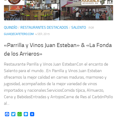
QUINDÍO
/
RESTAURANTES DESTACADOS
/
SALENTO
· POR
GUIAEJECAFETERO.COM
· 4 SEP, 2015
«Parrilla y Vinos Juan Esteban» & «La Fonda
de los Arrieros»
Restaurante Parrilla y Vinos Juan EstebanCon el encanto de
Salento para el mundo…En Parrilla y Vinos Juan Esteban
ofrecemos la mejor calidad en carnes maduras, marmoreo y
jugosidad, acompañados de la mejor variedad de vinos
importados y nacionales.ServiciosComida típica, Almuerzo,
Cena y BebidasEntradas y AntojosCarne de Res al CarbónPollo
al...
Facebook
Twitter
WhatsApp
Messenger