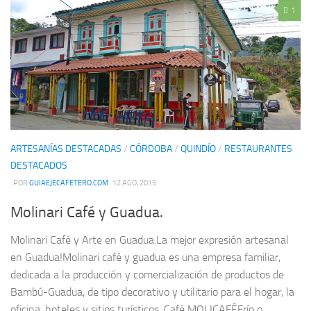
1
ARTESANÍAS DESTACADAS
/
CÓRDOBA
/
QUINDÍO
/
RESTAURANTES
DESTACADOS
· POR
GUIAEJECAFETERO.COM
· 12 AGO, 2015
Molinari Café y Guadua.
Molinari Café y Arte en Guadua.La mejor expresión artesanal
en Guadua!Molinari café y guadua es una empresa familiar,
dedicada a la producción y comercialización de productos de
Bambú-Guadua, de tipo decorativo y utilitario para el hogar, la
oficina, hoteles y sitios turísticos. Café MOLICAFÉFrío o