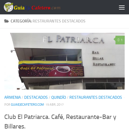
Saltar al contenido
CATEGORÍA:
RESTAURANTES DESTACADOS
1
ARMENIA
/
DESTACADOS
/
QUINDÍO
/
RESTAURANTES DESTACADOS
·
POR
GUIAEJECAFETERO.COM
· 15 ABR, 2017
Club El Patriarca. Café, Restaurante-Bar y
Billares.