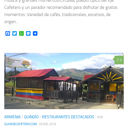
música y grandes momentos!Circasia, pueblo típico del Eje
Cafetero y un parador recomendado para disfrutar de gratos
momentos. Variedad de cafés, tradicionales, excelsos, de
origen...
Facebook
Twitter
WhatsApp
Messenger
0
ARMENIA
/
QUINDÍO
/
RESTAURANTES DESTACADOS
· POR
GUIAEJECAFETERO.COM
· 29 ENE, 2016