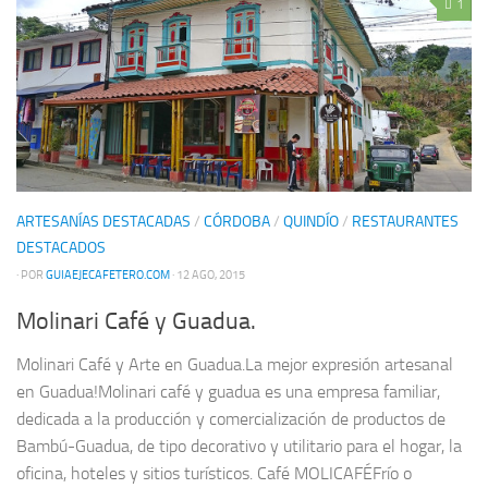
1
ARTESANÍAS DESTACADAS
/
CÓRDOBA
/
QUINDÍO
/
RESTAURANTES
DESTACADOS
· POR
GUIAEJECAFETERO.COM
· 12 AGO, 2015
Molinari Café y Guadua.
Molinari Café y Arte en Guadua.La mejor expresión artesanal
en Guadua!Molinari café y guadua es una empresa familiar,
dedicada a la producción y comercialización de productos de
Bambú-Guadua, de tipo decorativo y utilitario para el hogar, la
oficina, hoteles y sitios turísticos. Café MOLICAFÉFrío o