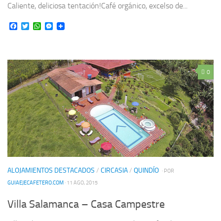
Caliente, deliciosa tentación!Café orgánico, excelso de...
Facebook
Twitter
WhatsApp
Messenger
0
ALOJAMIENTOS DESTACADOS
/
CIRCASIA
/
QUINDÍO
· POR
GUIAEJECAFETERO.COM
· 11 AGO, 2015
Villa Salamanca – Casa Campestre