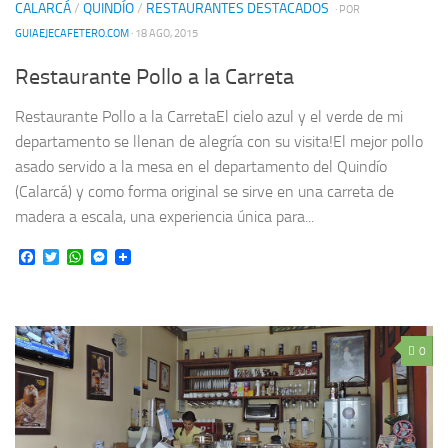
CALARCÁ
/
QUINDÍO
/
RESTAURANTES DESTACADOS
· POR
GUIAEJECAFETERO.COM
· 18 AGO, 2015
Restaurante Pollo a la Carreta
Restaurante Pollo a la CarretaEl cielo azul y el verde de mi
departamento se llenan de alegría con su visita!El mejor pollo
asado servido a la mesa en el departamento del Quindío
(Calarcá) y como forma original se sirve en una carreta de
madera a escala, una experiencia única para...
Facebook
Twitter
WhatsApp
Messenger
0