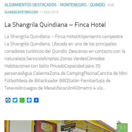
ALOJAMIENTOS DESTACADOS
/
MONTENEGRO
/
QUINDÍO
· POR
GUIAEJECAFETERO.COM
· 11 AGO, 2015
La Shangrila Quindiana – Finca Hotel
La Shangrila Quindiana – Finca HotelAlojamiento campestre
La Shangrila Quindiana. Ubicada en uno de los principales
corredores turísticos del Quindío. Descanso en contacto con la
naturaleza.ServiciosAmplias Zonas VerdesCómodas
Habitaciones con baño PrivadoCapacidad para 35
personasAgua CalienteZona de CampingPiscinaCancha de Mini
FútbolMesa de BillarAsador BBQSalón FamiliarSala de
TelevisiónJuegos de MesaUbicaciónKilómetro 4 vía...
Facebook
Twitter
WhatsApp
Messenger
1