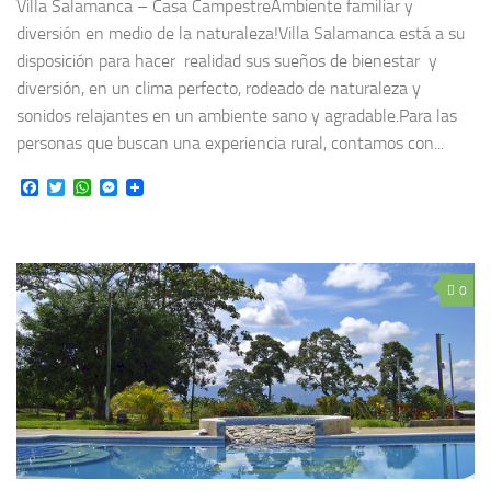
Villa Salamanca – Casa CampestreAmbiente familiar y
diversión en medio de la naturaleza!Villa Salamanca está a su
disposición para hacer realidad sus sueños de bienestar y
diversión, en un clima perfecto, rodeado de naturaleza y
sonidos relajantes en un ambiente sano y agradable.Para las
personas que buscan una experiencia rural, contamos con...
Facebook
Twitter
WhatsApp
Messenger
0