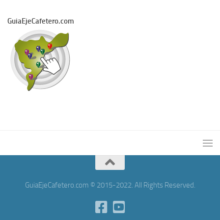
GuiaEjeCafetero.com
GuiaEjeCafetero.com © 2015-2022. All Rights Reserved.