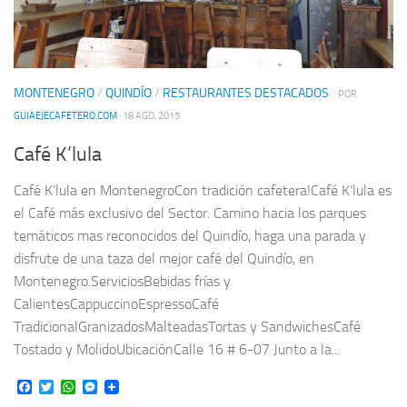
MONTENEGRO
/
QUINDÍO
/
RESTAURANTES DESTACADOS
· POR
GUIAEJECAFETERO.COM
· 18 AGO, 2015
Café K’lula
Café K’lula en MontenegroCon tradición cafetera!Café K’lula es
el Café más exclusivo del Sector. Camino hacia los parques
temáticos mas reconocidos del Quindío, haga una parada y
disfrute de una taza del mejor café del Quindío, en
Montenegro.ServiciosBebidas frías y
CalientesCappuccinoEspressoCafé
TradicionalGranizadosMalteadasTortas y SandwichesCafé
Tostado y MolidoUbicaciónCalle 16 # 6-07 Junto a la...
Facebook
Twitter
WhatsApp
Messenger