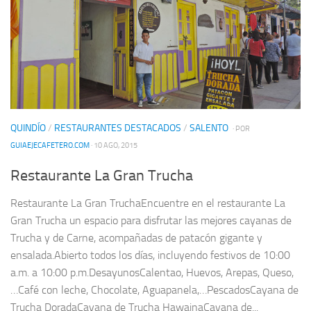
QUINDÍO
/
RESTAURANTES DESTACADOS
/
SALENTO
· POR
GUIAEJECAFETERO.COM
· 10 AGO, 2015
Restaurante La Gran Trucha
Restaurante La Gran TruchaEncuentre en el restaurante La
Gran Trucha un espacio para disfrutar las mejores cayanas de
Trucha y de Carne, acompañadas de patacón gigante y
ensalada.Abierto todos los días, incluyendo festivos de 10:00
a.m. a 10:00 p.m.DesayunosCalentao, Huevos, Arepas, Queso,
…Café con leche, Chocolate, Aguapanela,…PescadosCayana de
Trucha DoradaCayana de Trucha HawainaCayana de...