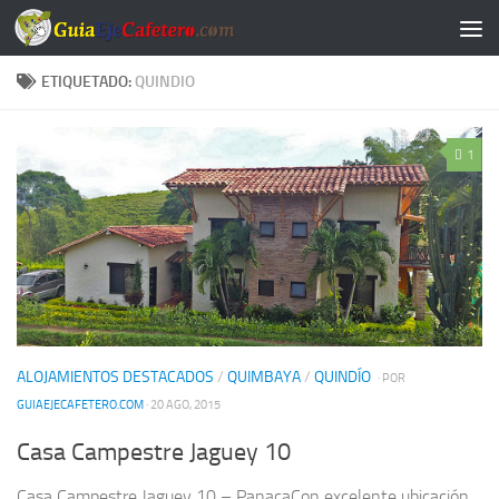
Saltar al contenido
ETIQUETADO:
QUINDIO
1
ALOJAMIENTOS DESTACADOS
/
QUIMBAYA
/
QUINDÍO
· POR
GUIAEJECAFETERO.COM
· 20 AGO, 2015
Casa Campestre Jaguey 10
Casa Campestre Jaguey 10 – PanacaCon excelente ubicación,