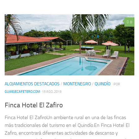
0
ALOJAMIENTOS DESTACADOS
/
MONTENEGRO
/
QUINDÍO
· POR
GUIAEJECAFETERO.COM
· 15 AGO, 2015
Finca Hotel El Zafiro
Finca Hotel El ZafiroUn ambiente rural en una de las fincas
más tradicionales del turismo en el Quindío.En Finca Hotel El
Zafiro, encontrará diferentes actividades de descanso y