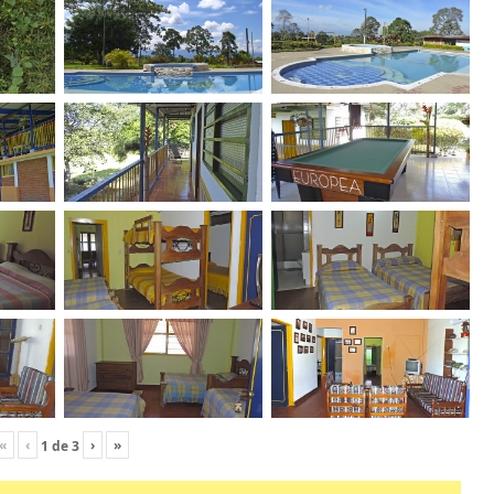
«
‹
›
»
1
de
3