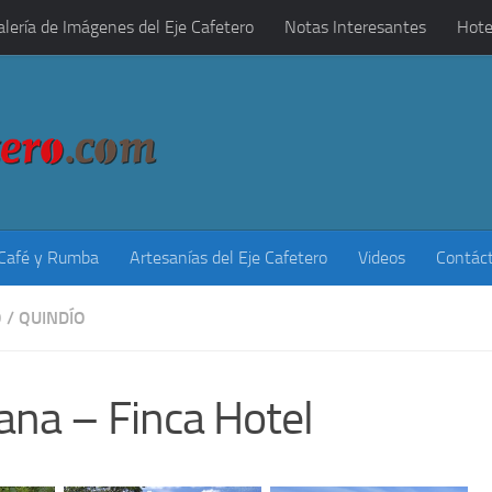
alería de Imágenes del Eje Cafetero
Notas Interesantes
Hote
 Café y Rumba
Artesanías del Eje Cafetero
Videos
Contác
O
/
QUINDÍO
ana – Finca Hotel