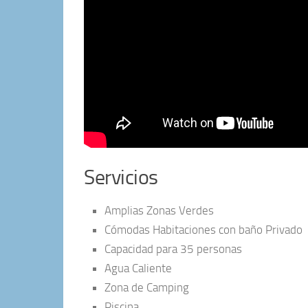
Servicios
Amplias Zonas Verdes
Cómodas Habitaciones con baño Privado
Capacidad para 35 personas
Agua Caliente
Zona de Camping
Piscina