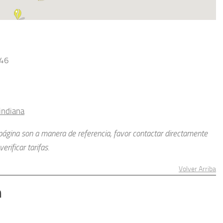
546
indiana
a página son a manera de referencia, favor contactar directamente
erificar tarifas.
Volver Arriba
n