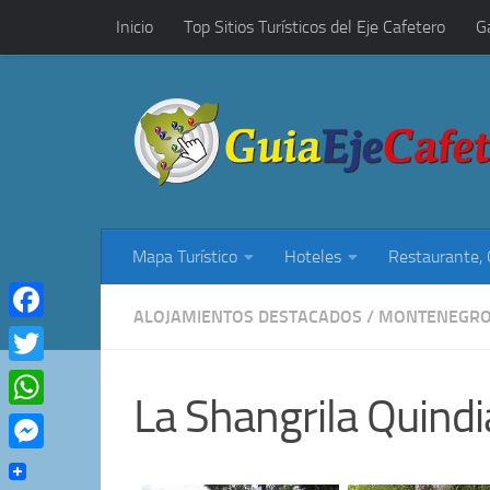
Inicio
Top Sitios Turísticos del Eje Cafetero
G
Saltar al contenido
Restaurantes, Cafés y Rumba
Mapa Turístico
Hoteles
Restaurante,
ALOJAMIENTOS DESTACADOS
/
MONTENEGR
Facebook
Twitter
La Shangrila Quindi
WhatsApp
Messenger