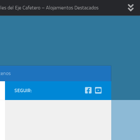
les del Eje Cafetero – Alojamientos Destacados
tenos
SEGUIR: