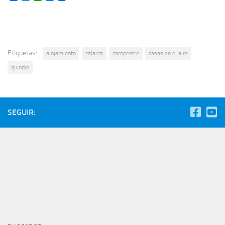
Etiquetas:
alojamiento
calarca
campestre
casas en el aire
quindio
SEGUIR: