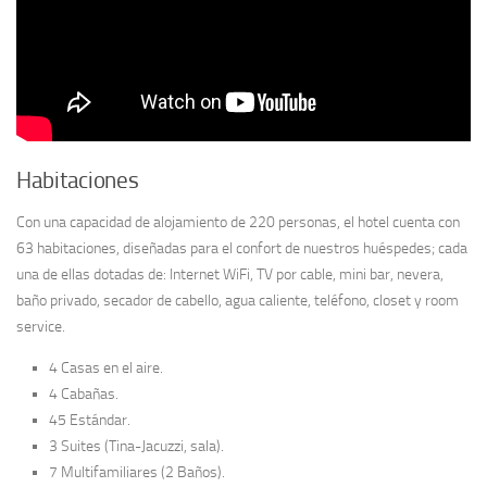
Habitaciones
Con una capacidad de alojamiento de 220 personas, el hotel cuenta con
63 habitaciones, diseñadas para el confort de nuestros huéspedes; cada
una de ellas dotadas de: Internet WiFi, TV por cable, mini bar, nevera,
baño privado, secador de cabello, agua caliente, teléfono, closet y room
service.
4 Casas en el aire.
4 Cabañas.
45 Estándar.
3 Suites (Tina-Jacuzzi, sala).
7 Multifamiliares (2 Baños).