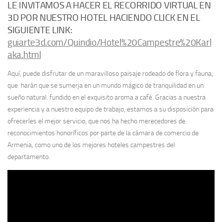
LE INVITAMOS A HACER EL RECORRIDO VIRTUAL EN
3D POR NUESTRO HOTEL HACIENDO CLICK EN EL
SIGUIENTE LINK:
guiarte3d.com/Quindio/Hotel%20Campestre%20Karl
aka.html
Aquí, puede disfrutar de un maravilloso paisaje rodeado de flora y fauna,
que harán que se sumerja en un mundo mágico de tranquilidad en un
sueño natural. fundido en el exquisito aroma a café. Gracias a nuestra
experiencia y a nuestro equipo de trabajo, estamos a su disposición para
ofrecerles el mejor servicio, que nos ha hecho merecedores de
reconocimientos honoríficos por parte de la cámara de comercio de
Armenia, como uno de los mejores hoteles campestres del
departamento.