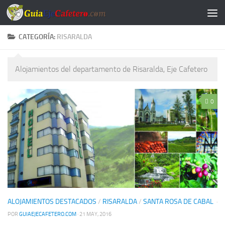
Saltar al contenido
CATEGORÍA:
RISARALDA
Alojamientos del departamento de Risaralda, Eje Cafetero
0
ALOJAMIENTOS DESTACADOS
/
RISARALDA
/
SANTA ROSA DE CABAL
·
POR
GUIAEJECAFETERO.COM
· 21 MAY, 2016