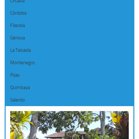
Circasia
Córdoba
Filandia
Génova
La Tebaida
Montenegro
Pijao
Quimbaya
Salento