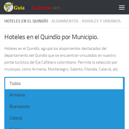
Saltar al contenido
HOTELES EN EL QUINDÍO
- ALOJAMIENTOS - RURALES Y URBANOS.
Hoteles en el Quindío por Municipio.
Hoteles en el Quindío, agrupa los alojamientos destacados del
departamento del Quindío que se encuentran vinculados en nuestro
portal turístico del Eje Cafetero colombiano. Permite la selección por
municipio, como Armenia, Montenegro, Salento, Filandia, Calarcá, etc.
Todos
Armenia
Buenavista
Calarcá