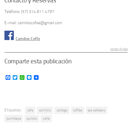
Contacto y Reservas
Teléfono: (57) 314 811 4797
E-mail: camiloscofee@gmail.com
Camilos Coffe
Volver Arriba
Comparte esta publicación
Facebook
Twitter
WhatsApp
Messenger
Etiquetas:
cafe
camilo's
cartago
coffee
eje cafetero
quimbaya
quindio
valle