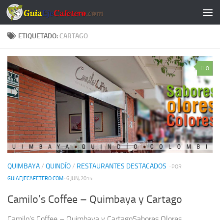
Saltar al contenido
ETIQUETADO:
CARTAGO
0
QUIMBAYA
/
QUINDÍO
/
RESTAURANTES DESTACADOS
· POR
GUIAEJECAFETERO.COM
· 6 JUN, 2015
Camilo’s Coffee – Quimbaya y Cartago
Camilo’s Coffee – Quimbaya y CartagoSabores Olores