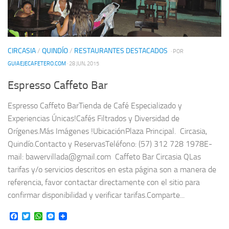
CIRCASIA
/
QUINDÍO
/
RESTAURANTES DESTACADOS
· POR
GUIAEJECAFETERO.COM
· 28 JUN, 2015
Espresso Caffeto Bar
Espresso Caffeto BarTienda de Café Especializado y
Experiencias Únicas!Cafés Filtrados y Diversidad de
Orígenes.Más Imágenes !UbicaciónPlaza Principal. Circasia,
Quindío.Contacto y ReservasTeléfono: (57) 312 728 1978E-
mail: bawervillada@gmail.com Caffeto Bar Circasia QLas
tarifas y/o servicios descritos en esta página son a manera de
referencia, favor contactar directamente con el sitio para
confirmar disponibilidad y verificar tarifas.Comparte...
Facebook
Twitter
WhatsApp
Messenger