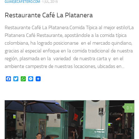
GUIAEJECAFETERO.COM
· 1 JUL, 2015
Restaurante Café La Platanera
Restaurante Café La Platanera.Comida Típica al mejor estilo!La
Platanera Café Restaurante, apostándole a la comida típica
colombiana, ha logrado posicionarse en el mercado quindiano,
gracias al especial enfoque en la comida tradicional de nuestra
región, plasmada en la variedad de nuestra carta y en el
ambiente campestre de nuestras locaciones, ubicadas en...
Facebook
Twitter
WhatsApp
Messenger
1