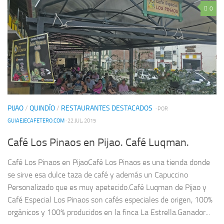
0
PIJAO
/
QUINDÍO
/
RESTAURANTES DESTACADOS
· POR
GUIAEJECAFETERO.COM
· 22 JUL, 2015
Café Los Pinaos en Pijao. Café Luqman.
Café Los Pinaos en PijaoCafé Los Pinaos es una tienda donde
se sirve esa dulce taza de café y además un Capuccino
Personalizado que es muy apetecido.Café Luqman de Pijao y
Café Especial Los Pinaos son cafés especiales de origen, 100%
orgánicos y 100% producidos en la finca La Estrella.Ganador...