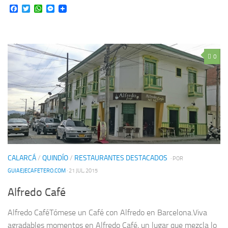
Facebook
Twitter
WhatsApp
Messenger
0
CALARCÁ
/
QUINDÍO
/
RESTAURANTES DESTACADOS
· POR
GUIAEJECAFETERO.COM
· 21 JUL, 2015
Alfredo Café
Alfredo CaféTómese un Café con Alfredo en Barcelona.Viva
agradables momentos en Alfredo Café, un lugar que mezcla lo