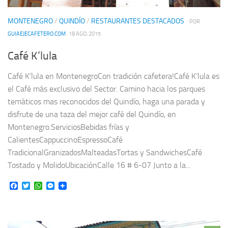
MONTENEGRO
/
QUINDÍO
/
RESTAURANTES DESTACADOS
· POR
GUIAEJECAFETERO.COM
· 18 AGO, 2015
Café K’lula
Café K’lula en MontenegroCon tradición cafetera!Café K’lula es
el Café más exclusivo del Sector. Camino hacia los parques
temáticos mas reconocidos del Quindío, haga una parada y
disfrute de una taza del mejor café del Quindío, en
Montenegro.ServiciosBebidas frías y
CalientesCappuccinoEspressoCafé
TradicionalGranizadosMalteadasTortas y SandwichesCafé
Tostado y MolidoUbicaciónCalle 16 # 6-07 Junto a la...
Facebook
Twitter
WhatsApp
Messenger