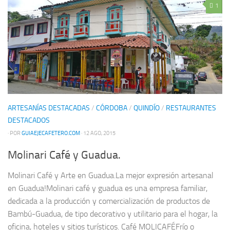
1
ARTESANÍAS DESTACADAS
/
CÓRDOBA
/
QUINDÍO
/
RESTAURANTES
DESTACADOS
· POR
GUIAEJECAFETERO.COM
· 12 AGO, 2015
Molinari Café y Guadua.
Molinari Café y Arte en Guadua.La mejor expresión artesanal
en Guadua!Molinari café y guadua es una empresa familiar,
dedicada a la producción y comercialización de productos de
Bambú-Guadua, de tipo decorativo y utilitario para el hogar, la
oficina, hoteles y sitios turísticos. Café MOLICAFÉFrío o