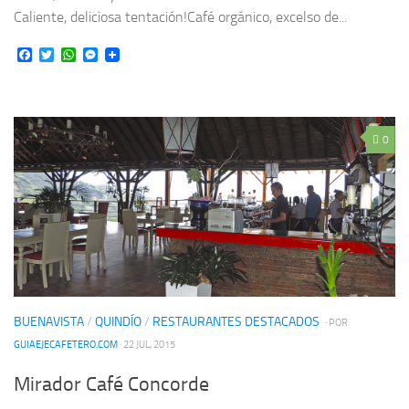
Caliente, deliciosa tentación!Café orgánico, excelso de...
Facebook
Twitter
WhatsApp
Messenger
0
BUENAVISTA
/
QUINDÍO
/
RESTAURANTES DESTACADOS
· POR
GUIAEJECAFETERO.COM
· 22 JUL, 2015
Mirador Café Concorde