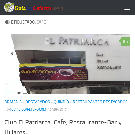
Saltar al contenido
ETIQUETADO:
CAFE
1
ARMENIA
/
DESTACADOS
/
QUINDÍO
/
RESTAURANTES DESTACADOS
·
POR
GUIAEJECAFETERO.COM
· 15 ABR, 2017
Club El Patriarca. Café, Restaurante-Bar y
Billares.