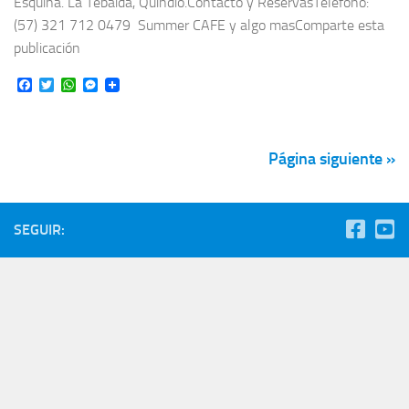
Esquina. La Tebaida, Quindío.Contacto y ReservasTeléfono:
(57) 321 712 0479 Summer CAFE y algo masComparte esta
publicación
Facebook
Twitter
WhatsApp
Messenger
Página siguiente »
SEGUIR: