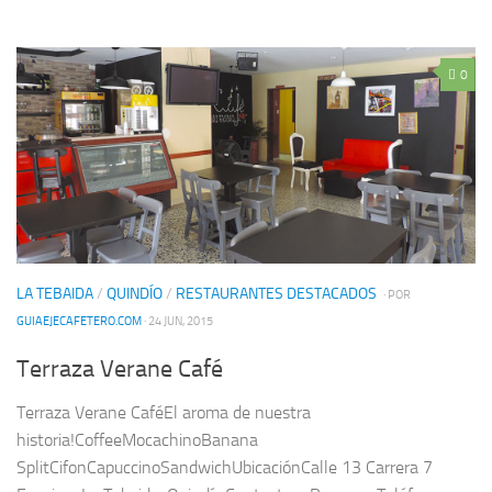
0
LA TEBAIDA
/
QUINDÍO
/
RESTAURANTES DESTACADOS
· POR
GUIAEJECAFETERO.COM
· 24 JUN, 2015
Terraza Verane Café
Terraza Verane CaféEl aroma de nuestra
historia!CoffeeMocachinoBanana
SplitCifonCapuccinoSandwichUbicaciónCalle 13 Carrera 7