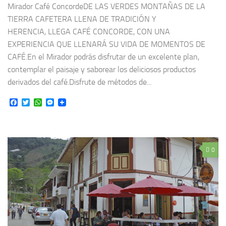
Mirador Café ConcordeDE LAS VERDES MONTAÑAS DE LA
TIERRA CAFETERA LLENA DE TRADICIÓN Y
HERENCIA, LLEGA CAFÉ CONCORDE, CON UNA
EXPERIENCIA QUE LLENARÁ SU VIDA DE MOMENTOS DE
CAFÉ.En el Mirador podrás disfrutar de un excelente plan,
contemplar el paisaje y saborear los deliciosos productos
derivados del café.Disfrute de métodos de...
Facebook
Twitter
WhatsApp
Messenger
0