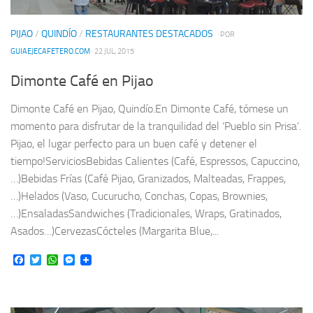
PIJAO
/
QUINDÍO
/
RESTAURANTES DESTACADOS
· POR
GUIAEJECAFETERO.COM
· 22 JUL, 2015
Dimonte Café en Pijao
Dimonte Café en Pijao, Quindío.En Dimonte Café, tómese un
momento para disfrutar de la tranquilidad del ‘Pueblo sin Prisa’.
Pijao, el lugar perfecto para un buen café y detener el
tiempo!ServiciosBebidas Calientes (Café, Espressos, Capuccino,
…)Bebidas Frías (Café Pijao, Granizados, Malteadas, Frappes,
…)Helados (Vaso, Cucurucho, Conchas, Copas, Brownies,
…)EnsaladasSandwiches (Tradicionales, Wraps, Gratinados,
Asados…)CervezasCócteles (Margarita Blue,...
Facebook
Twitter
WhatsApp
Messenger