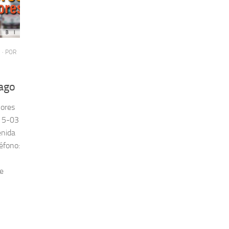
· POR
tago
lores
# 5-03
enida
éfono:
e