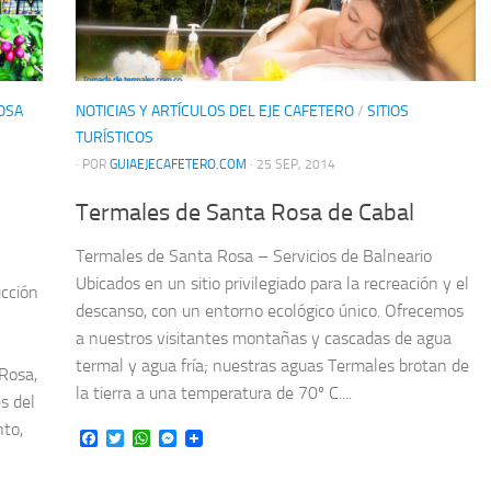
OSA
NOTICIAS Y ARTÍCULOS DEL EJE CAFETERO
/
SITIOS
TURÍSTICOS
· POR
GUIAEJECAFETERO.COM
· 25 SEP, 2014
Termales de Santa Rosa de Cabal
Termales de Santa Rosa – Servicios de Balneario
Ubicados en un sitio privilegiado para la recreación y el
ucción
descanso, con un entorno ecológico único. Ofrecemos
a nuestros visitantes montañas y cascadas de agua
termal y agua fría; nuestras aguas Termales brotan de
Rosa,
la tierra a una temperatura de 70º C....
s del
nto,
Facebook
Twitter
WhatsApp
Messenger