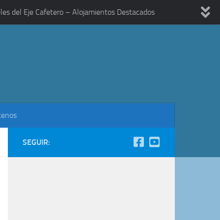
les del Eje Cafetero – Alojamientos Destacados
tenos
SEGUIR: