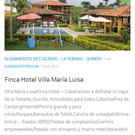
ALOJAMIENTOS DESTACADOS
/
LA TEBAIDA
/
QUINDÍO
· POR
GUIAEJECAFETERO.COM
· 13 JUN, 2015
Finca Hotel Villa María Luisa
Villa María LuisaFinca Hotel – CabañasVen a disfrutar lo mejor
de la Tebaida, Quindio. Actividades para todos:CabañasÁrea de
CampingInternetPiscina grande y para
niños,Parques,Banquitas de futbol,Cancha de volleyball,Brinca-
brinca…. Asados (BBQ),Fiestas de cumpleaños,Eventos
empresariales,Pasadia con almuerzo y mucho mas!UbicaciónA