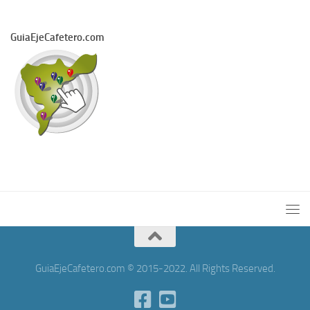
GuiaEjeCafetero.com
GuiaEjeCafetero.com © 2015-2022. All Rights Reserved.