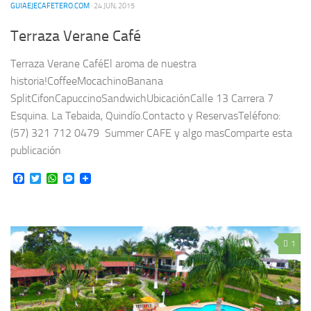
GUIAEJECAFETERO.COM
· 24 JUN, 2015
Terraza Verane Café
Terraza Verane CaféEl aroma de nuestra
historia!CoffeeMocachinoBanana
SplitCifonCapuccinoSandwichUbicaciónCalle 13 Carrera 7
Esquina. La Tebaida, Quindío.Contacto y ReservasTeléfono:
(57) 321 712 0479 Summer CAFE y algo masComparte esta
publicación
Facebook
Twitter
WhatsApp
Messenger
1