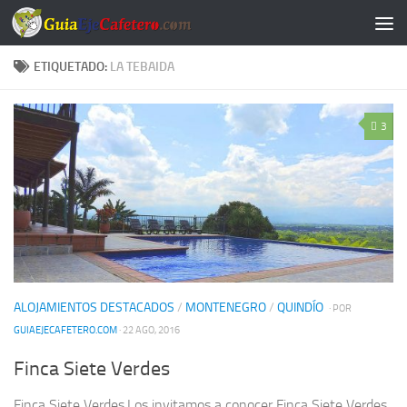
Saltar al contenido
ETIQUETADO:
LA TEBAIDA
3
ALOJAMIENTOS DESTACADOS
/
MONTENEGRO
/
QUINDÍO
· POR
GUIAEJECAFETERO.COM
· 22 AGO, 2016
Finca Siete Verdes
Finca Siete Verdes.Los invitamos a conocer Finca Siete Verdes,