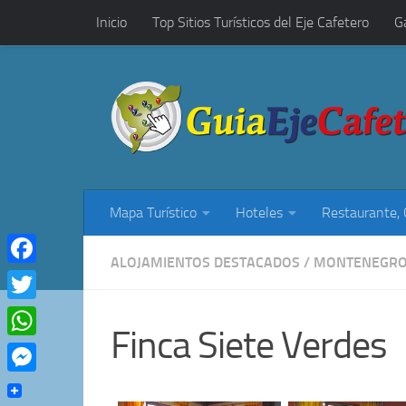
Inicio
Top Sitios Turísticos del Eje Cafetero
G
Saltar al contenido
Restaurantes, Cafés y Rumba
Mapa Turístico
Hoteles
Restaurante,
ALOJAMIENTOS DESTACADOS
/
MONTENEGR
Facebook
Twitter
Finca Siete Verdes
WhatsApp
Messenger