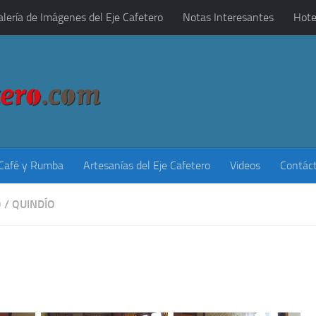
alería de Imágenes del Eje Cafetero
Notas Interesantes
Hote
 Café y Rumba
Artesanías del Eje Cafetero
Videos
Contác
O
/
QUINDÍO