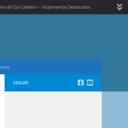
les del Eje Cafetero – Alojamientos Destacados
tenos
SEGUIR: