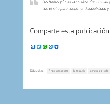
Las tarifas y/o servicios descritos en est
con el sitio para confirmar disponibilidad y v
Comparte esta publicación
Facebook
Twitter
WhatsApp
Messenger
Etiquetas:
finca campestre
la tebaida
parque del cafe