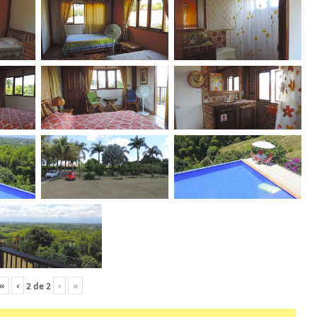
«
‹
›
»
2
de
2