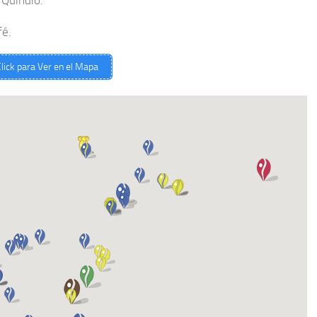
fé.
lick para Ver en el Mapa