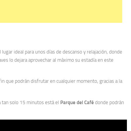
 lugar ideal para unos días de descanso y relajación, donde
 aves lo dejara aprovechar al máximo su estadía en este
fin que podrán disfrutar en cualquier momento, gracias a la
a tan solo 15 minutos está el
Parque del Café
donde podrán