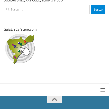
BUSCAR SITIO, ARTÍCULO, TEMA O VIDEO
Buscar:
GuiaEjeCafetero.com