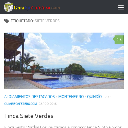
Saltar al contenido
ETIQUETADO:
SIETE VERDES
3
ALOJAMIENTOS DESTACADOS
/
MONTENEGRO
/
QUINDÍO
· POR
GUIAEJECAFETERO.COM
· 22 AGO, 2016
Finca Siete Verdes
Finca Siete Verdes.Los invitamos a conocer Finca Siete Verdes,