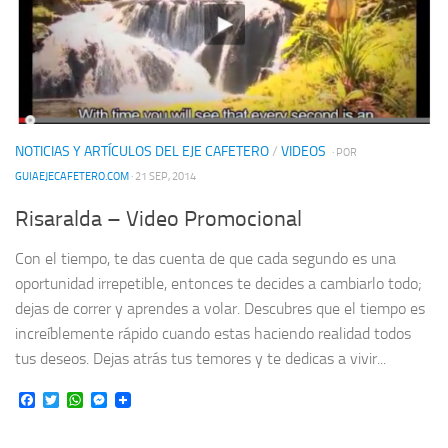
NOTICIAS Y ARTÍCULOS DEL EJE CAFETERO
/
VIDEOS
· POR
GUIAEJECAFETERO.COM
· 21 SEP, 2014
Risaralda – Video Promocional
Con el tiempo, te das cuenta de que cada segundo es una
oportunidad irrepetible, entonces te decides a cambiarlo todo;
dejas de correr y aprendes a volar. Descubres que el tiempo es
increíblemente rápido cuando estas haciendo realidad todos
tus deseos. Dejas atrás tus temores y te dedicas a vivir...
Facebook
Twitter
WhatsApp
Messenger