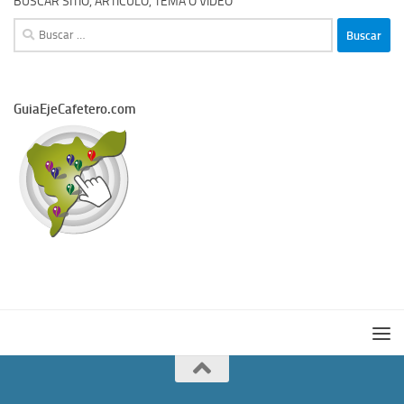
BUSCAR SITIO, ARTÍCULO, TEMA O VIDEO
Buscar:
GuiaEjeCafetero.com