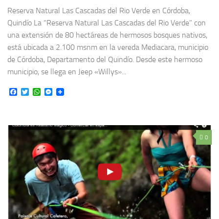
Reserva Natural Las Cascadas del Rio Verde en Córdoba,
Quindío La “Reserva Natural Las Cascadas del Rio Verde” con
una extensión de 80 hectáreas de hermosos bosques nativos,
está ubicada a 2.100 msnm en la vereda Mediacara, municipio
de Córdoba, Departamento del Quindío. Desde este hermoso
municipio, se llega en Jeep «Willys»...
Facebook
Twitter
WhatsApp
Messenger
0