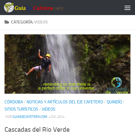
Saltar al contenido
CATEGORÍA:
VIDEOS
CÓRDOBA
/
NOTICIAS Y ARTÍCULOS DEL EJE CAFETERO
/
QUINDÍO
/
SITIOS TURÍSTICOS
/
VIDEOS
· POR
GUIAEJECAFETERO.COM
· 4 DIC, 2014
Cascadas del Rio Verde