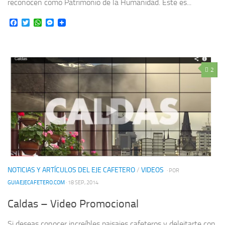
reconocen como Patrimonio de la Humanidad. Este es...
Facebook
Twitter
WhatsApp
Messenger
2
NOTICIAS Y ARTÍCULOS DEL EJE CAFETERO
/
VIDEOS
· POR
GUIAEJECAFETERO.COM
· 18 SEP, 2014
Caldas – Video Promocional
Si deseas conocer increíbles paisajes cafeteros y deleitarte con