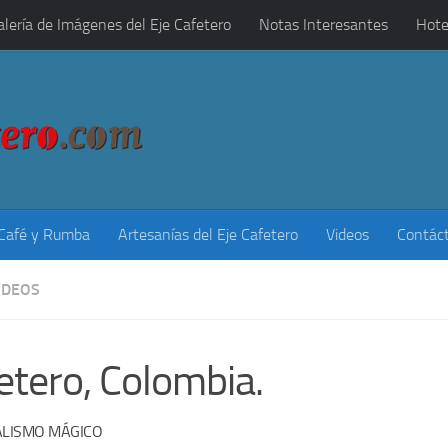
alería de Imágenes del Eje Cafetero
Notas Interesantes
Hote
 Café y Rumba
Artesanías del Eje Cafetero
Videos
Contác
IDEOS
fetero, Colombia.
ALISMO MÁGICO