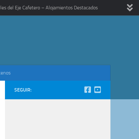
les del Eje Cafetero – Alojamientos Destacados
tenos
SEGUIR: