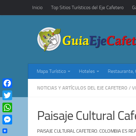
Inicio
Top Sitios Turísticos del Eje Cafetero
G
Saltar al contenido
Restaurantes, Cafés y Rumba
Mapa Turístico
Hoteles
Restaurante,
NOTICIAS Y ARTÍCULOS DEL EJE CAFETERO
/
V
Facebook
Twitter
Paisaje Cultural Ca
WhatsApp
Messenger
PAISAJE CULTURAL CAFETERO. COLOMBIA ES RE