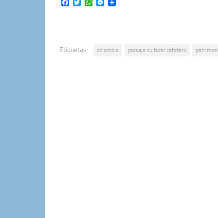
Facebook
Twitter
WhatsApp
Messenger
Etiquetas:
colombia
paisaje cultural cafetero
patrimon