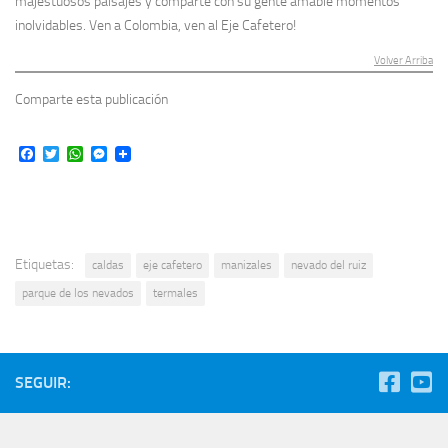
majestuosos paisajes y comparte con su gente amable momentos
inolvidables. Ven a Colombia, ven al Eje Cafetero!
Volver Arriba
Comparte esta publicación
Facebook
Twitter
WhatsApp
Messenger
Etiquetas:
caldas
eje cafetero
manizales
nevado del ruiz
parque de los nevados
termales
SEGUIR: