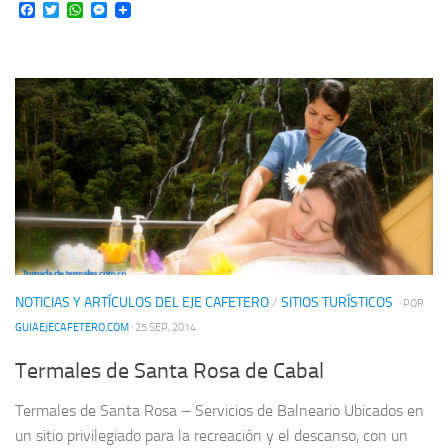
Facebook
Twitter
WhatsApp
Messenger
NOTICIAS Y ARTÍCULOS DEL EJE CAFETERO
/
SITIOS TURÍSTICOS
· POR
GUIAEJECAFETERO.COM
· 25 SEP, 2014
Termales de Santa Rosa de Cabal
Termales de Santa Rosa – Servicios de Balneario Ubicados en
un sitio privilegiado para la recreación y el descanso, con un