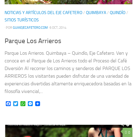
NOTICIAS Y ARTÍCULOS DEL EJE CAFETERO
/
QUIMBAYA
/
QUINDÍO
/
SITIOS TURÍSTICOS
· POR
GUIAEJECAFETERO.COM
· 6 OCT, 2014
Parque Los Arrieros
Parque Los Arrieros. Quimbaya – Quindío, Eje Cafetero. Ven y
conoce en el Parque de Los Arrieros todo el Proceso del Café
Diversión Al recorrer los caminos y senderos del PARQUE LOS
ARRIEROS los visitantes pueden disfrutar de una variedad de
experiencias divertidas altamente enriquecedora basadas en la
filosofía vivencial,...
Facebook
Twitter
WhatsApp
Messenger
0