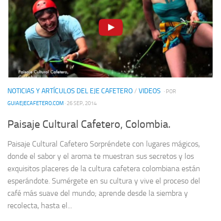
NOTICIAS Y ARTÍCULOS DEL EJE CAFETERO
/
VIDEOS
· POR
GUIAEJECAFETERO.COM
· 26 SEP, 2014
Paisaje Cultural Cafetero, Colombia.
Paisaje Cultural Cafetero Sorpréndete con lugares mágicos,
donde el sabor y el aroma te muestran sus secretos y los
exquisitos placeres de la cultura cafetera colombiana están
esperándote. Sumérgete en su cultura y vive el proceso del
café más suave del mundo; aprende desde la siembra y
recolecta, hasta el...