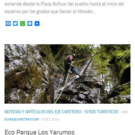
extiende desde la Plaza Bolívar del pueblo hasta el inicio del
ascenso por las gradas que llevan al Mirador...
Facebook
Twitter
WhatsApp
Messenger
NOTICIAS Y ARTÍCULOS DEL EJE CAFETERO
/
SITIOS TURÍSTICOS
· POR
GUIAEJECAFETERO.COM
· 15 OCT, 2014
Eco Parque Los Yarumos