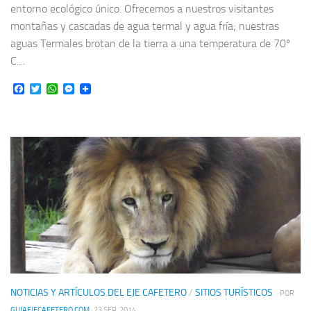
entorno ecológico único. Ofrecemos a nuestros visitantes
montañas y cascadas de agua termal y agua fría; nuestras
aguas Termales brotan de la tierra a una temperatura de 70º
C....
Facebook
Twitter
WhatsApp
Messenger
NOTICIAS Y ARTÍCULOS DEL EJE CAFETERO
/
SITIOS TURÍSTICOS
· POR
GUIAEJECAFETERO.COM
· 23 SEP, 2014