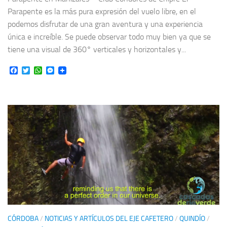
Parapente es la más pura expresión del vuelo libre, en el
podemos disfrutar de una gran aventura y una experiencia
única e increíble. Se puede observar todo muy bien ya que se
tiene una visual de 360° verticales y horizontales y...
Facebook
Twitter
WhatsApp
Messenger
CÓRDOBA
/
NOTICIAS Y ARTÍCULOS DEL EJE CAFETERO
/
QUINDÍO
/