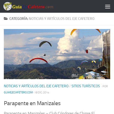
Saltar al contenido
CATEGORÍA:
NOTICIAS Y ARTÍCULOS DEL EJE CAFETERO
NOTICIAS Y ARTÍCULOS DEL EJE CAFETERO
/
SITIOS TURÍSTICOS
· POR
GUIAEJECAFETERO.COM
· 18 DIC, 2014
Parapente en Manizales
Parapente en Manizales – Club Cóndores de Chipre El