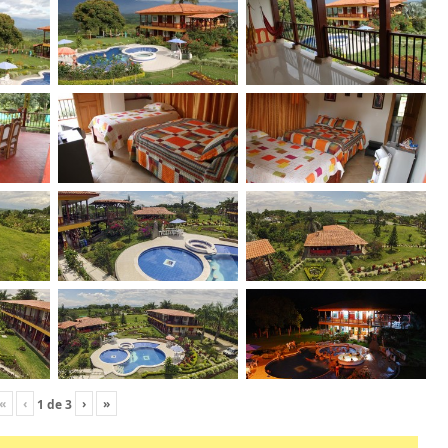
«
‹
›
»
1
de
3