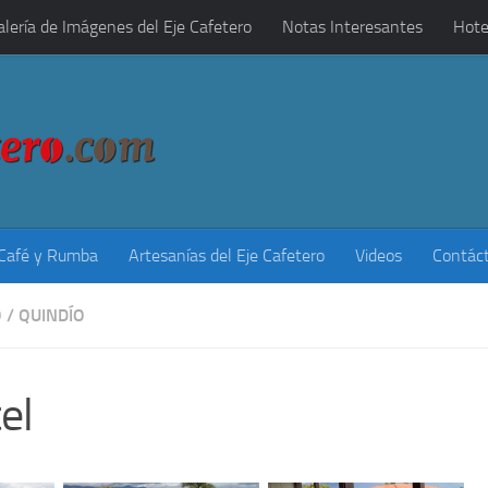
alería de Imágenes del Eje Cafetero
Notas Interesantes
Hote
 Café y Rumba
Artesanías del Eje Cafetero
Videos
Contác
O
/
QUINDÍO
el