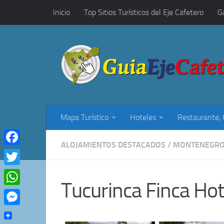
Inicio
Top Sitios Turísticos del Eje Cafetero
G
Saltar al contenido
Restaurantes, Cafés y Rumba
Mapa Turístico
Hoteles
Restaurante,
ALOJAMIENTOS DESTACADOS
/
MONTENEGR
Facebook
Twitter
Tucurinca Finca Hot
WhatsApp
Messenger