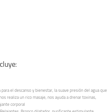
cluye:
a para el descanso y bienestar, la suave presión del agua que
os realiza un rico masaje, nos ayuda a drenar toxinas,
ajante corporal
Relajantes, Bronco dilatador, purificante estimulante,