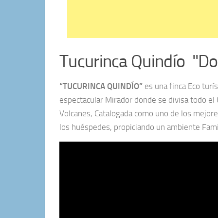
Tucurinca Quindío "Do
“TUCURINCA QUINDÍO”
es una finca Eco turí
espectacular Mirador donde se divisa todo el C
Volcanes, Catalogada como uno de los mejores
los huéspedes, propiciando un ambiente Famil