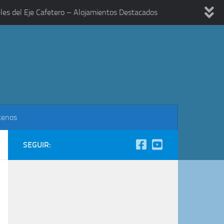
les del Eje Cafetero – Alojamientos Destacados
tenos
SEGUIR: