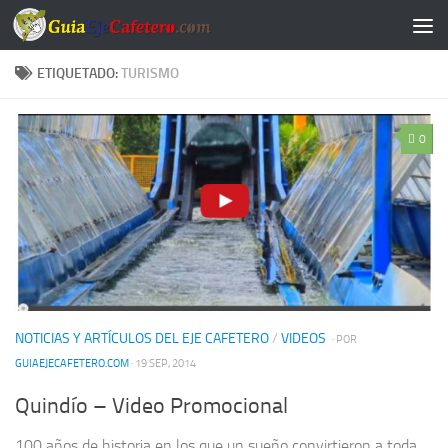
Saltar al contenido
ETIQUETADO:
TURISMO
0
NOTICIAS Y ARTÍCULOS DEL EJE CAFETERO
/
VIDEOS
· POR
GUIAEJECAFETERO.COM
· 19 SEP, 2014
Quindío – Video Promocional
100 años de historia en los que un sueño convirtieron a toda