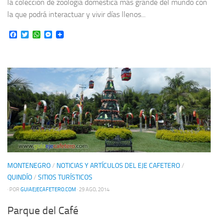
la colección de zoología doméstica más grande del mundo con
la que podrá interactuar y vivir días llenos...
Facebook
Twitter
WhatsApp
Messenger
MONTENEGRO
/
NOTICIAS Y ARTÍCULOS DEL EJE CAFETERO
/
QUINDÍO
/
SITIOS TURÍSTICOS
· POR
GUIAEJECAFETERO.COM
· 29 AGO, 2014
Parque del Café