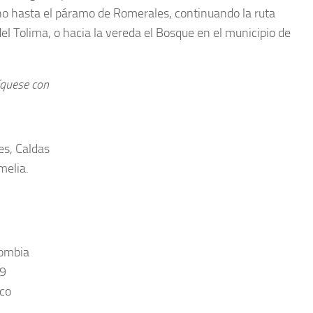
no hasta el páramo de Romerales, continuando la ruta
 Tolima, o hacia la vereda el Bosque en el municipio de
íquese con
s, Caldas
melia.
lombia
39
co