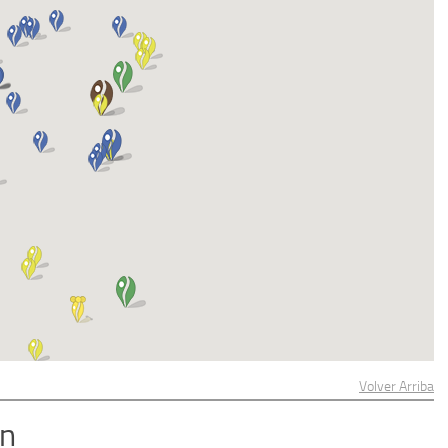
Volver Arriba
ón