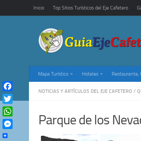
Inicio
Top Sitios Turísticos del Eje Cafetero
G
Saltar al contenido
Restaurantes, Cafés y Rumba
Mapa Turístico
Hoteles
Restaurante,
NOTICIAS Y ARTÍCULOS DEL EJE CAFETERO
/
Q
Facebook
Twitter
Parque de los Nev
WhatsApp
Messenger