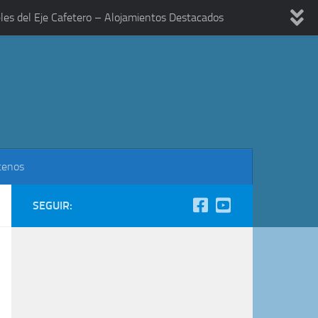
les del Eje Cafetero – Alojamientos Destacados
tenos
SEGUIR: