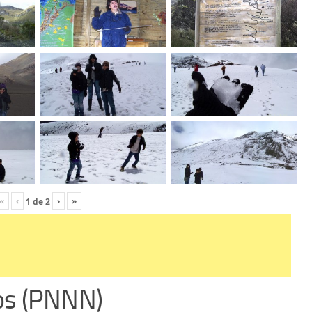
«
‹
›
»
1
de
2
os (PNNN)