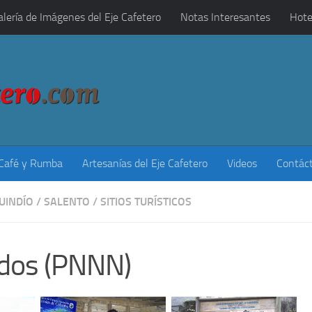
alería de Imágenes del Eje Cafetero
Notas Interesantes
Hote
 Café y Rumba
Artesanías del Eje Cafetero
Videos
Contác
UINDÍO
/
SALENTO
/
SITIOS TURÍSTICOS
ados (PNNN)