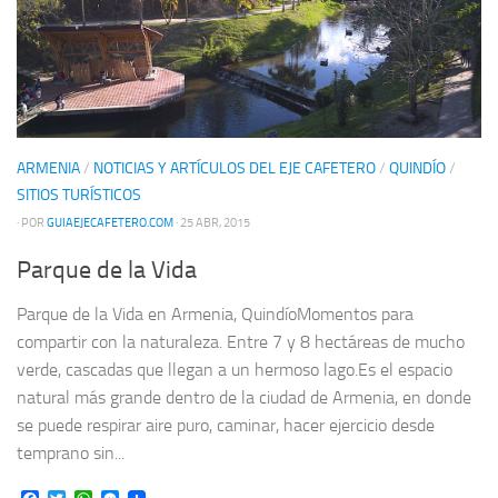
ARMENIA
/
NOTICIAS Y ARTÍCULOS DEL EJE CAFETERO
/
QUINDÍO
/
SITIOS TURÍSTICOS
· POR
GUIAEJECAFETERO.COM
· 25 ABR, 2015
Parque de la Vida
Parque de la Vida en Armenia, QuindíoMomentos para
compartir con la naturaleza. Entre 7 y 8 hectáreas de mucho
verde, cascadas que llegan a un hermoso lago.Es el espacio
natural más grande dentro de la ciudad de Armenia, en donde
se puede respirar aire puro, caminar, hacer ejercicio desde
temprano sin...