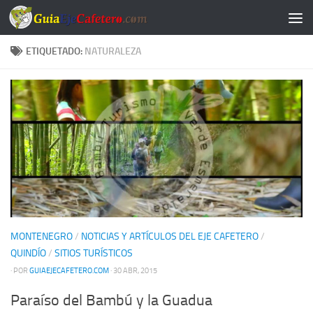
Saltar al contenido
ETIQUETADO:
NATURALEZA
MONTENEGRO
/
NOTICIAS Y ARTÍCULOS DEL EJE CAFETERO
/
QUINDÍO
/
SITIOS TURÍSTICOS
· POR
GUIAEJECAFETERO.COM
· 30 ABR, 2015
Paraíso del Bambú y la Guadua