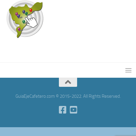
GuiaEjeCafetero.com © 2015-2022. All Rights Reserved.