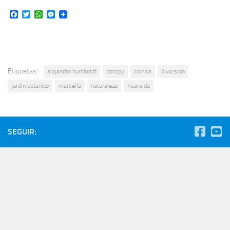
Facebook
Twitter
WhatsApp
Messenger
Etiquetas:
alejandro humboldt
canopy
ciencia
diversion
jardin botanico
marsella
naturaleza
risaralda
SEGUIR: