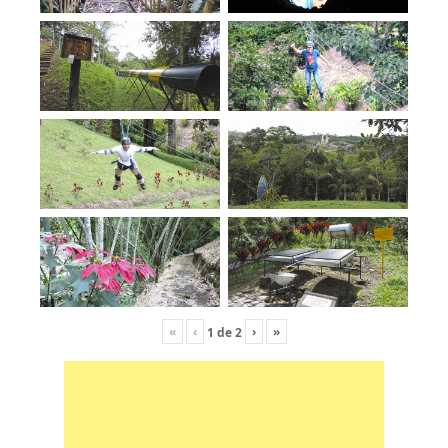
«
‹
›
»
1
de
2