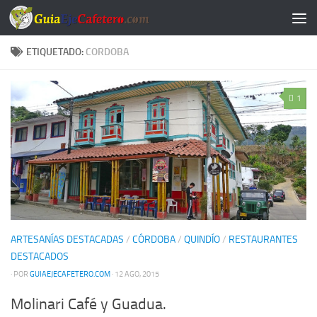
Saltar al contenido
ETIQUETADO:
CORDOBA
1
ARTESANÍAS DESTACADAS
/
CÓRDOBA
/
QUINDÍO
/
RESTAURANTES
DESTACADOS
· POR
GUIAEJECAFETERO.COM
· 12 AGO, 2015
Molinari Café y Guadua.