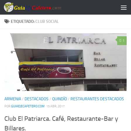
Saltar al contenido
ETIQUETADO:
CLUB SOCIAL
1
ARMENIA
/
DESTACADOS
/
QUINDÍO
/
RESTAURANTES DESTACADOS
·
POR
GUIAEJECAFETERO.COM
· 15 ABR, 2017
Club El Patriarca. Café, Restaurante-Bar y
Billares.