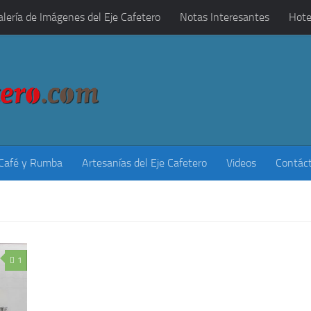
alería de Imágenes del Eje Cafetero
Notas Interesantes
Hote
 Café y Rumba
Artesanías del Eje Cafetero
Videos
Contác
1