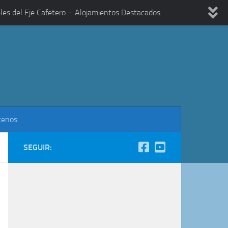
les del Eje Cafetero – Alojamientos Destacados
tenos
SEGUIR: