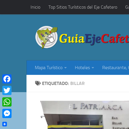
Inicio
Top Sitios Turísticos del Eje Cafetero
G
Saltar al contenido
Restaurantes, Cafés y Rumba
Mapa Turístico
Hoteles
Restaurante,
ETIQUETADO:
BILLAR
Facebook
Twitter
WhatsApp
Messenger