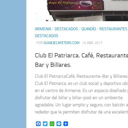
ARMENIA
/
DESTACADOS
/
QUINDÍO
/
RESTAURANTES
DESTACADOS
· POR
GUIAEJECAFETERO.COM
· 15 ABR, 2017
Club El Patriarca. Café, Restaurant
Bar y Billares.
Club El PatriarcaCafé, Restaurante-Bar y Billares
Club El Patriarca, es un club social y deportivo ub
en el centro de Armenia. Es un espacio diseñado 
disfrutar del billar y billar-pool en un ambiente
agradable. Un lugar amplio y seguro, con balcón a
rededor que le permiten disfrutar de una excelente
Facebook
Twitter
WhatsApp
Messenger