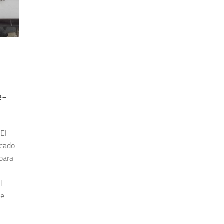
e-
.El
icado
para
l
...