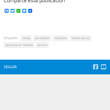
Comparte esta publicación
Facebook
Twitter
WhatsApp
Messenger
Etiquetas:
caldas
eje cafetero
manizales
nevado del ruiz
parque de los nevados
turismo
SEGUIR: