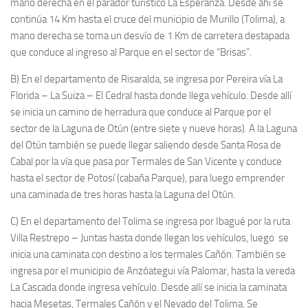
mano derecha en el parador turístico La Esperanza. Desde ahí se
continúa 14 Km hasta el cruce del municipio de Murillo (Tolima), a
mano derecha se toma un desvío de 1 Km de carretera destapada
que conduce al ingreso al Parque en el sector de “Brisas”.
B) En el departamento de Risaralda, se ingresa por Pereira vía La
Florida – La Suiza – El Cedral hasta donde llega vehículo. Desde allí
se inicia un camino de herradura que conduce al Parque por el
sector de la Laguna de Otún (entre siete y nueve horas). A la Laguna
del Otún también se puede llegar saliendo desde Santa Rosa de
Cabal por la vía que pasa por Termales de San Vicente y conduce
hasta el sector de Potosí (cabaña Parque), para luego emprender
una caminada de tres horas hasta la Laguna del Otún.
C) En el departamento del Tolima se ingresa por Ibagué por la ruta
Villa Restrepo – Juntas hasta donde llegan los vehículos, luego se
inicia una caminata con destino a los termales Cañón. También se
ingresa por el municipio de Anzóategui vía Palomar, hasta la vereda
La Cascada donde ingresa vehículo. Desde allí se inicia la caminata
hacia Mesetas, Termales Cañón y el Nevado del Tolima. Se