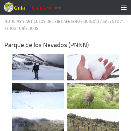
Saltar al contenido
NOTICIAS Y ARTÍCULOS DEL EJE CAFETERO
/
QUINDÍO
/
SALENTO
/
SITIOS TURÍSTICOS
Parque de los Nevados (PNNN)