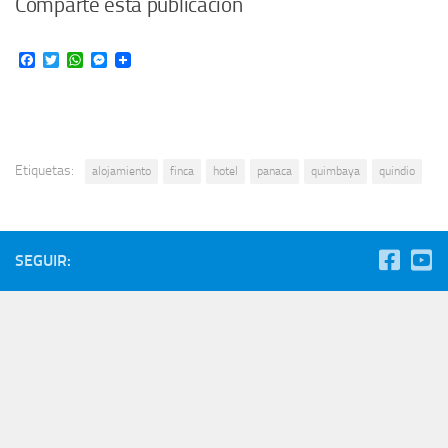
Comparte esta publicación
Facebook
Twitter
WhatsApp
Messenger
Etiquetas:
alojamiento
finca
hotel
panaca
quimbaya
quindio
SEGUIR: