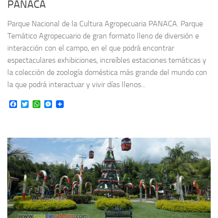
PANACA
Parque Nacional de la Cultura Agropecuaria PANACA. Parque
Temático Agropecuario de gran formato lleno de diversión e
interacción con el campo, en el que podrá encontrar
espectaculares exhibiciones, increíbles estaciones temáticas y
la colección de zoología doméstica más grande del mundo con
la que podrá interactuar y vivir días llenos...
Facebook
Twitter
WhatsApp
Messenger