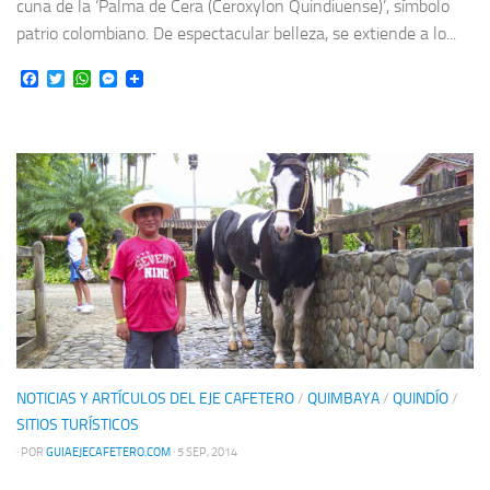
cuna de la ‘Palma de Cera (Ceroxylon Quindiuense)’, símbolo
patrio colombiano. De espectacular belleza, se extiende a lo...
Facebook
Twitter
WhatsApp
Messenger
NOTICIAS Y ARTÍCULOS DEL EJE CAFETERO
/
QUIMBAYA
/
QUINDÍO
/
SITIOS TURÍSTICOS
· POR
GUIAEJECAFETERO.COM
· 5 SEP, 2014