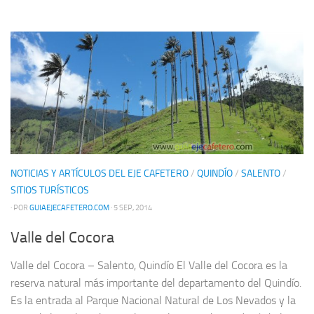
NOTICIAS Y ARTÍCULOS DEL EJE CAFETERO
/
QUINDÍO
/
SALENTO
/
SITIOS TURÍSTICOS
· POR
GUIAEJECAFETERO.COM
· 5 SEP, 2014
Valle del Cocora
Valle del Cocora – Salento, Quindío El Valle del Cocora es la
reserva natural más importante del departamento del Quindío.
Es la entrada al Parque Nacional Natural de Los Nevados y la