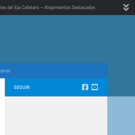
les del Eje Cafetero – Alojamientos Destacados
tenos
SEGUIR: