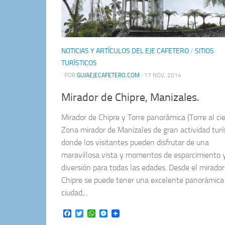
NOTICIAS Y ARTÍCULOS DEL EJE CAFETERO
/
SITIOS
TURÍSTICOS
· POR
GUIAEJECAFETERO.COM
· 17 NOV, 2014
Mirador de Chipre, Manizales.
Mirador de Chipre y Torre panorámica (Torre al cie
Zona mirador de Manizales de gran actividad turís
donde los visitantes pueden disfrutar de una
maravillosa vista y momentos de esparcimiento 
diversión para todas las edades. Desde el mirador
Chipre se puede tener una excelente panorámica 
ciudad,...
Facebook
Twitter
WhatsApp
Messenger