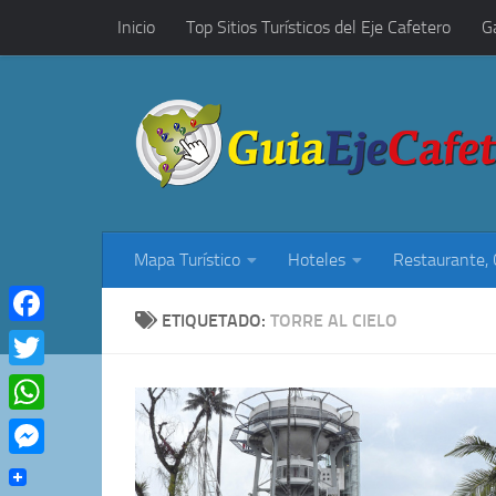
Inicio
Top Sitios Turísticos del Eje Cafetero
G
Saltar al contenido
Restaurantes, Cafés y Rumba
Mapa Turístico
Hoteles
Restaurante,
ETIQUETADO:
TORRE AL CIELO
Facebook
Twitter
WhatsApp
Messenger