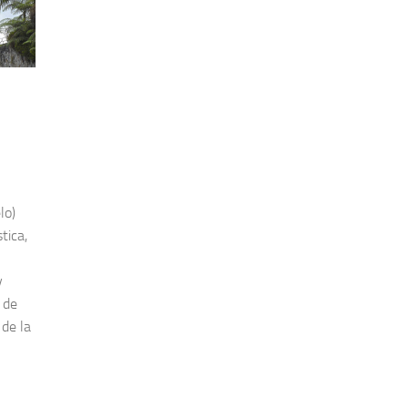
lo)
tica,
y
 de
de la