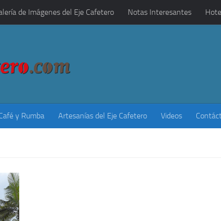
alería de Imágenes del Eje Cafetero
Notas Interesantes
Hote
 Café y Rumba
Artesanías del Eje Cafetero
Videos
Contác