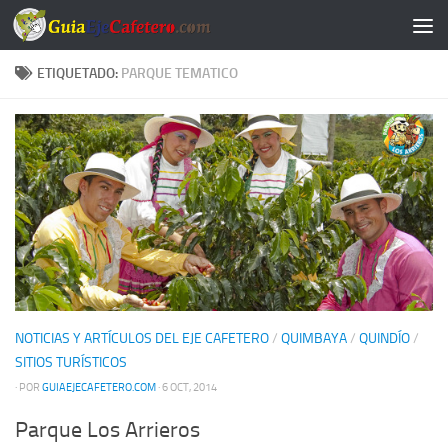
Saltar al contenido
ETIQUETADO:
PARQUE TEMATICO
NOTICIAS Y ARTÍCULOS DEL EJE CAFETERO
/
QUIMBAYA
/
QUINDÍO
/
SITIOS TURÍSTICOS
· POR
GUIAEJECAFETERO.COM
· 6 OCT, 2014
Parque Los Arrieros