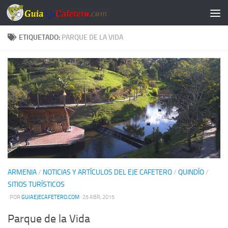
Saltar al contenido
ETIQUETADO:
PARQUE DE LA VIDA
ARMENIA
/
NOTICIAS Y ARTÍCULOS DEL EJE CAFETERO
/
QUINDÍO
/
SITIOS TURÍSTICOS
· POR
GUIAEJECAFETERO.COM
· 25 ABR, 2015
Parque de la Vida