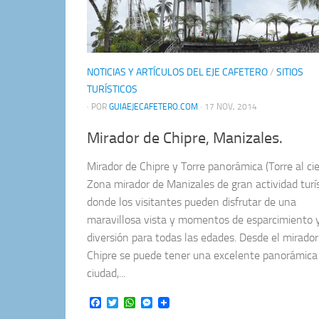
NOTICIAS Y ARTÍCULOS DEL EJE CAFETERO
/
SITIOS
TURÍSTICOS
· POR
GUIAEJECAFETERO.COM
· 17 NOV, 2014
Mirador de Chipre, Manizales.
Mirador de Chipre y Torre panorámica (Torre al cie
Zona mirador de Manizales de gran actividad turís
donde los visitantes pueden disfrutar de una
maravillosa vista y momentos de esparcimiento 
diversión para todas las edades. Desde el mirador
Chipre se puede tener una excelente panorámica 
ciudad,...
Facebook
Twitter
WhatsApp
Messenger