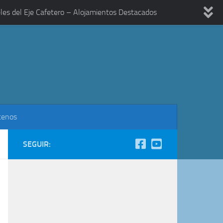
les del Eje Cafetero – Alojamientos Destacados
tenos
SEGUIR: