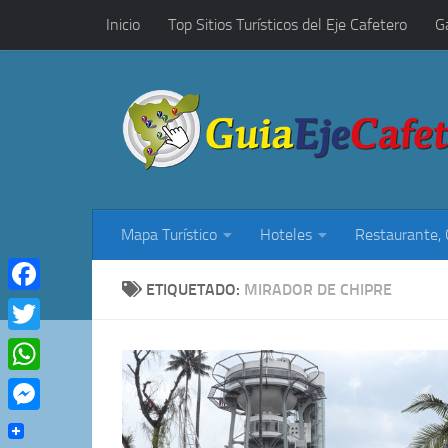
Inicio
Top Sitios Turísticos del Eje Cafetero
G
Saltar al contenido
Restaurantes, Cafés y Rumba
Mapa Turístico
Hoteles
Restaurante,
ETIQUETADO:
MIRADOR DE CHIPRE
Facebook
Twitter
WhatsApp
Messenger