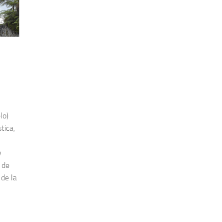
lo)
tica,
y
 de
de la