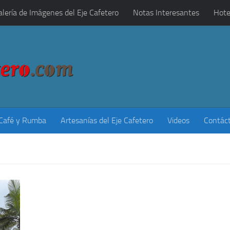
alería de Imágenes del Eje Cafetero
Notas Interesantes
Hote
 Café y Rumba
Artesanías del Eje Cafetero
Videos
Contác