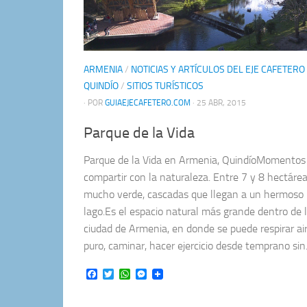
ARMENIA
/
NOTICIAS Y ARTÍCULOS DEL EJE CAFETERO
QUINDÍO
/
SITIOS TURÍSTICOS
· POR
GUIAEJECAFETERO.COM
· 25 ABR, 2015
Parque de la Vida
Parque de la Vida en Armenia, QuindíoMomentos
compartir con la naturaleza. Entre 7 y 8 hectáre
mucho verde, cascadas que llegan a un hermoso
lago.Es el espacio natural más grande dentro de 
ciudad de Armenia, en donde se puede respirar ai
puro, caminar, hacer ejercicio desde temprano sin.
Facebook
Twitter
WhatsApp
Messenger