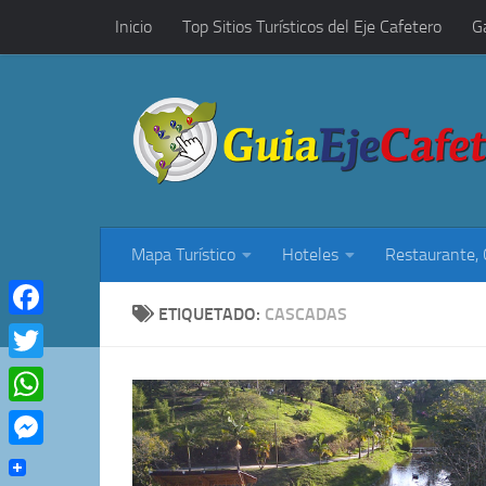
Inicio
Top Sitios Turísticos del Eje Cafetero
G
Saltar al contenido
Restaurantes, Cafés y Rumba
Mapa Turístico
Hoteles
Restaurante,
ETIQUETADO:
CASCADAS
Facebook
Twitter
WhatsApp
Messenger