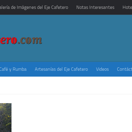
alería de Imágenes del Eje Cafetero
Notas Interesantes
Hote
 Café y Rumba
Artesanías del Eje Cafetero
Videos
Contác