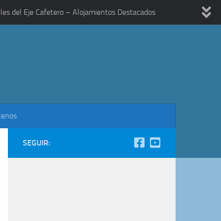
les del Eje Cafetero – Alojamientos Destacados
tenos
SEGUIR: