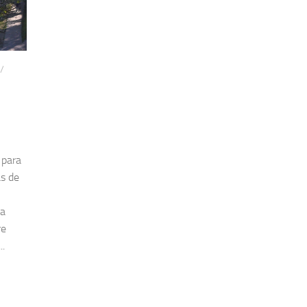
/
 para
as de
la
re
..