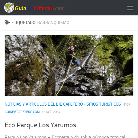
Saltar al contenido
ETIQUETADO:
BARRANQUISMO
NOTICIAS Y ARTÍCULOS DEL EJE CAFETERO
/
SITIOS TURÍSTICOS
· POR
GUIAEJECAFETERO.COM
· 15 OCT, 2014
Eco Parque Los Yarumos
Parque Los Yarumos – Ecoparque de selva húmeda tropical