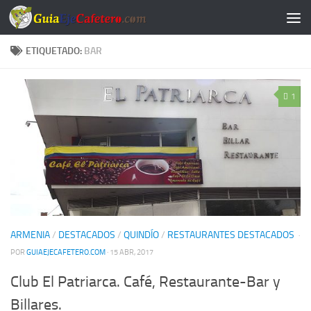
Saltar al contenido
ETIQUETADO:
BAR
1
ARMENIA
/
DESTACADOS
/
QUINDÍO
/
RESTAURANTES DESTACADOS
·
POR
GUIAEJECAFETERO.COM
· 15 ABR, 2017
Club El Patriarca. Café, Restaurante-Bar y
Billares.