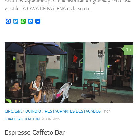
casa. Los esperamos para que disfruten en grande y con clase
y estilo.LA CAVA DE MALENA es la suma...
Facebook
Twitter
WhatsApp
Messenger
1
CIRCASIA
/
QUINDÍO
/
RESTAURANTES DESTACADOS
· POR
GUIAEJECAFETERO.COM
· 28 JUN, 2015
Espresso Caffeto Bar