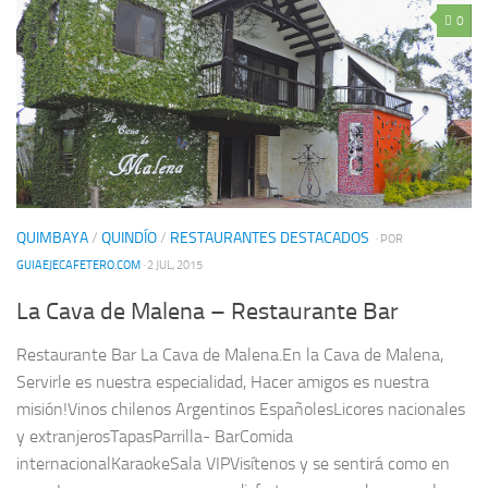
0
QUIMBAYA
/
QUINDÍO
/
RESTAURANTES DESTACADOS
· POR
GUIAEJECAFETERO.COM
· 2 JUL, 2015
La Cava de Malena – Restaurante Bar
Restaurante Bar La Cava de Malena.En la Cava de Malena,
Servirle es nuestra especialidad, Hacer amigos es nuestra
misión!Vinos chilenos Argentinos EspañolesLicores nacionales
y extranjerosTapasParrilla- BarComida
internacionalKaraokeSala VIPVisítenos y se sentirá como en