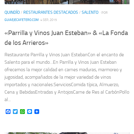
QUINDÍO
/
RESTAURANTES DESTACADOS
/
SALENTO
· POR
GUIAEJECAFETERO.COM
· 4 SEP, 2015
«Parrilla y Vinos Juan Esteban» & «La Fonda
de los Arrieros»
Restaurante Parrilla y Vinos Juan EstebanCon el encanto de
Salento para el mundo…En Parrilla y Vinos Juan Esteban
ofrecemos la mejor calidad en carnes maduras, marmoreo y
jugosidad, acompañados de la mejor variedad de vinos
importados y nacionales.ServiciosComida típica, Almuerzo,
Cena y BebidasEntradas y AntojosCarne de Res al CarbónPollo
al...
Facebook
Twitter
WhatsApp
Messenger