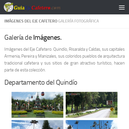
Saltar al contenido
IMÁGENES DEL EJE CAFETERO
GALERÍA FOTOGRÁFICA
Galería de
Imágenes.
Imágenes del Eje Cafetero. Quindío, Risaralda y Caldas, sus capitales
Armenia, Pereira y Manizales, sus coloridos pueblos de arquitectura
tradicional cafetera y sus sitios de gran atractivo turístico, hacen
parte de esta colección.
Departamento del Quindío