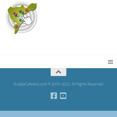
GuiaEjeCafetero.com © 2015-2022. All Rights Reserved.