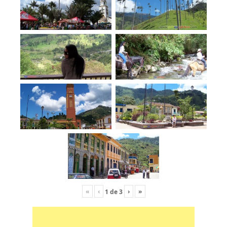
«
‹
›
»
1
de
3