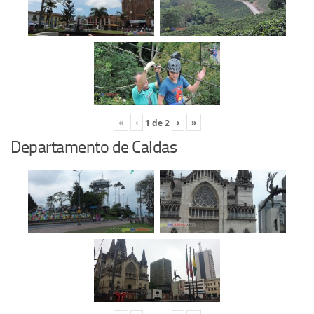
«
‹
›
»
1
de
2
Departamento de Caldas