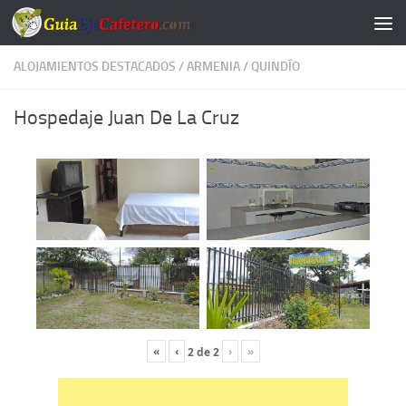
Saltar al contenido
ALOJAMIENTOS DESTACADOS
/
ARMENIA
/
QUINDÍO
Hospedaje Juan De La Cruz
«
‹
›
»
2
de
2