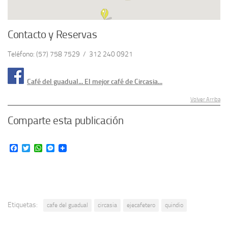
Contacto y Reservas
Teléfono: (57) 758 7529 / 312 240 0921
Café del guadual... El mejor café de Circasia...
Volver Arriba
Comparte esta publicación
Facebook
Twitter
WhatsApp
Messenger
Etiquetas:
cafe del guadual
circasia
ejecafetero
quindio