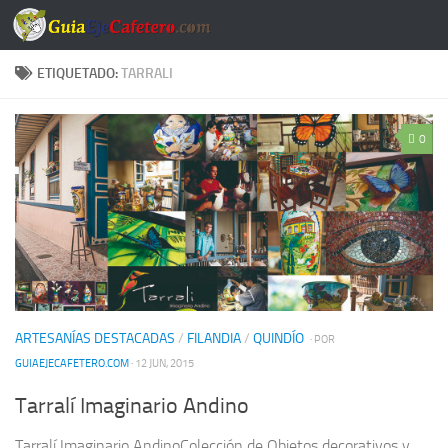
Saltar al contenido
ETIQUETADO:
TARRALI
0
ARTESANÍAS DESTACADAS
/
FILANDIA
/
QUINDÍO
· POR
GUIAEJECAFETERO.COM
· 12 JUN, 2015
Tarralí Imaginario Andino
Tarralí Imaginario AndinoColección de Objetos decorativos y