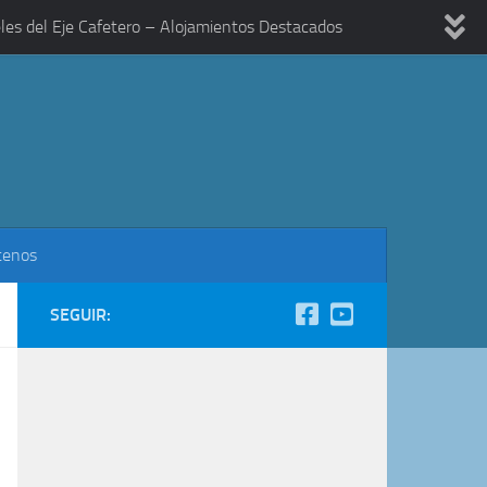
les del Eje Cafetero – Alojamientos Destacados
tenos
SEGUIR: