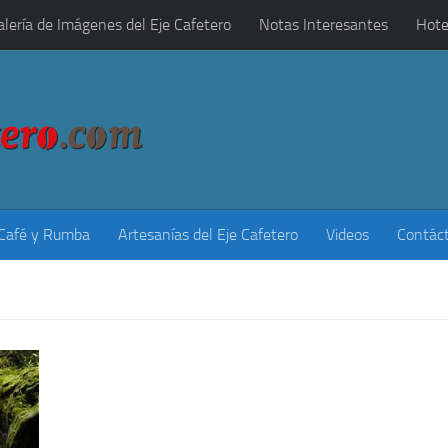
alería de Imágenes del Eje Cafetero
Notas Interesantes
Hote
 Café y Rumba
Artesanías del Eje Cafetero
Videos
Contác