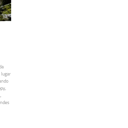
da
 lugar
tando
opy,
,
andes