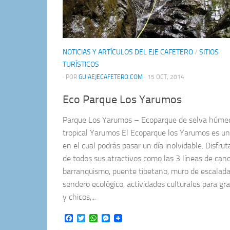
NOTICIAS Y ARTÍCULOS DEL EJE CAFETERO
/
SITIOS
TURÍSTICOS
· POR
GUIAEJECAFETERO.COM
· 15 OCT, 2014
Eco Parque Los Yarumos
Parque Los Yarumos – Ecoparque de selva húme
tropical Yarumos El Ecoparque los Yarumos es un
en el cual podrás pasar un día inolvidable. Disfru
de todos sus atractivos como las 3 líneas de can
barranquismo, puente tibetano, muro de escalada
sendero ecológico, actividades culturales para gr
y chicos,...
Facebook
Twitter
WhatsApp
Messenger