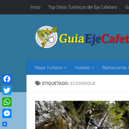
Inicio
Top Sitios Turísticos del Eje Cafetero
G
Saltar al contenido
Restaurantes, Cafés y Rumba
Mapa Turístico
Hoteles
Restaurante,
ETIQUETADO:
ECOPARQUE
Facebook
Twitter
WhatsApp
Messenger