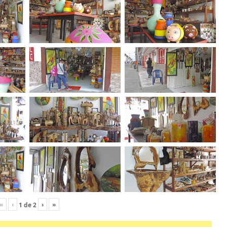
«
‹
›
»
1
de
2