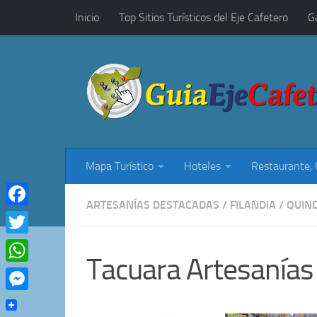
Inicio
Top Sitios Turísticos del Eje Cafetero
G
Saltar al contenido
Restaurantes, Cafés y Rumba
Mapa Turístico
Hoteles
Restaurante,
ARTESANÍAS DESTACADAS
/
FILANDIA
/
QUIN
Facebook
Twitter
Tacuara Artesanías
WhatsApp
Messenger