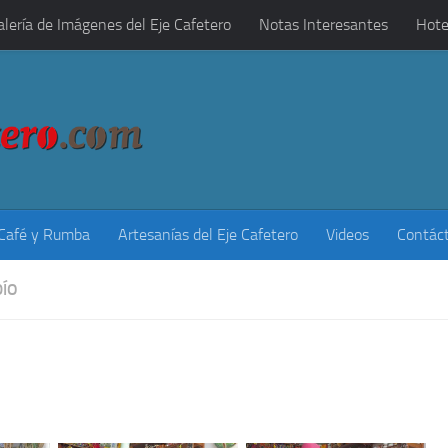
alería de Imágenes del Eje Cafetero
Notas Interesantes
Hote
 Café y Rumba
Artesanías del Eje Cafetero
Videos
Contác
DÍO