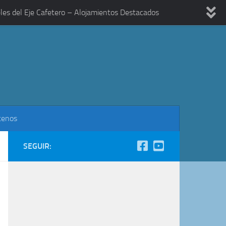
les del Eje Cafetero – Alojamientos Destacados
tenos
SEGUIR: