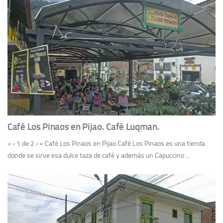
Café Los Pinaos en Pijao. Café Luqman.
« ‹ 1 de 2 › » Café Los Pinaos en Pijao Café Los Pinaos es una tienda
donde se sirve esa dulce taza de café y además un Capuccino ...